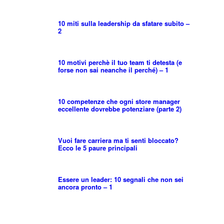
10 miti sulla leadership da sfatare subito –
2
10 motivi perchè il tuo team ti detesta (e
forse non sai neanche il perché) – 1
10 competenze che ogni store manager
eccellente dovrebbe potenziare (parte 2)
Vuoi fare carriera ma ti senti bloccato?
Ecco le 5 paure principali
Essere un leader: 10 segnali che non sei
ancora pronto – 1