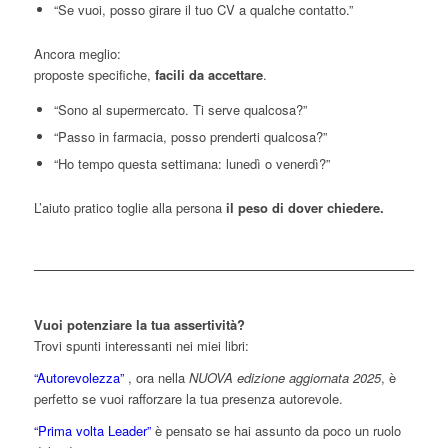
“Se vuoi, posso girare il tuo CV a qualche contatto.”
Ancora meglio:
proposte specifiche,
facili da accettare
.
“Sono al supermercato. Ti serve qualcosa?”
“Passo in farmacia, posso prenderti qualcosa?”
“Ho tempo questa settimana: lunedì o venerdì?”
L’aiuto pratico toglie alla persona
il peso di dover chiedere.
Vuoi potenziare la tua assertività?
Trovi spunti interessanti nei miei libri:
“Autorevolezza”
, ora nella
NUOVA edizione aggiornata 2025
, è
perfetto se vuoi rafforzare la tua presenza autorevole.
“Prima volta Leader”
è pensato se hai assunto da poco un ruolo