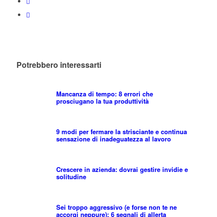
Potrebbero interessarti
Mancanza di tempo: 8 errori che
prosciugano la tua produttività
9 modi per fermare la strisciante e continua
sensazione di inadeguatezza al lavoro
Crescere in azienda: dovrai gestire invidie e
solitudine
Sei troppo aggressivo (e forse non te ne
accorgi neppure): 6 segnali di allerta