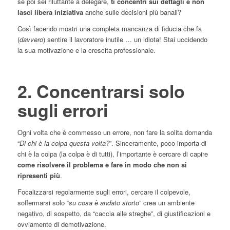
se poi sei riluttante a delegare,
ti concentri sui dettagli e non
lasci libera iniziativa
anche sulle decisioni più banali?
Così facendo mostri una completa mancanza di fiducia che fa
(
davvero
) sentire il lavoratore inutile … un idiota! Stai uccidendo
la sua motivazione e la crescita professionale.
2. Concentrarsi solo
sugli errori
Ogni volta che è commesso un errore, non fare la solita domanda
“
Di chi è la colpa questa volta?
”. Sinceramente, poco importa di
chi è la colpa (la colpa è di tutti), l’importante è cercare di capire
come risolvere il problema e fare in modo che non si
ripresenti più
.
Focalizzarsi regolarmente sugli errori, cercare il colpevole,
soffermarsi solo “
su cosa è andato storto
” crea un ambiente
negativo, di sospetto, da “caccia alle streghe”, di giustificazioni e
ovviamente di demotivazione.