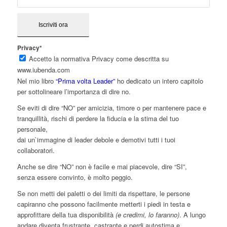
Privacy*
Accetto la normativa Privacy come descritta su
www.iubenda.com
Nel mio libro
“Prima volta Leader”
ho dedicato un intero capitolo
per sottolineare l’importanza di dire no.
Se eviti di dire “NO” per amicizia, timore o per mantenere pace e
tranquillità, rischi di perdere la fiducia e la stima del tuo
personale,
dai un`immagine di leader debole e demotivi tutti i tuoi
collaboratori.
Anche se dire “NO” non è facile e mai piacevole, dire “SI”,
senza essere convinto, è molto peggio.
Se non metti dei paletti o dei limiti da rispettare, le persone
capiranno che possono facilmente metterti i piedi in testa e
approfittare della tua disponibilità
(e credimi, lo faranno)
. A lungo
andare diventa frustrante, castrante e perdi autostima e