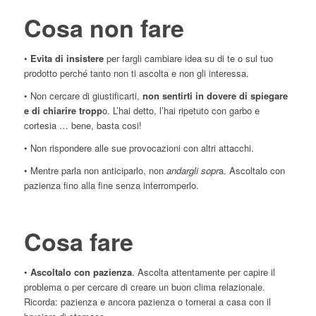
Cosa non fare
•
Evita di insistere
per fargli cambiare idea su di te o sul tuo
prodotto perché tanto non ti ascolta e non gli interessa.
• Non cercare di giustificarti,
non sentirti in dovere di spiegare
e di chiarire tropp
o. L’hai detto, l’hai ripetuto con garbo e
cortesia … bene, basta cosi!
• Non rispondere alle sue provocazioni con altri attacchi.
• Mentre parla non anticiparlo, non
andargli sopr
a. Ascoltalo con
pazienza fino alla fine senza interromperlo.
Cosa fare
•
Ascoltalo con pazienza
. Ascolta attentamente per capire il
problema o per cercare di creare un buon clima relazionale.
Ricorda: pazienza e ancora pazienza o tornerai a casa con il