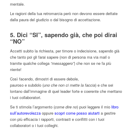
mentale.
Le ragioni della tua retromarcia però non devono essere dettate
dalla paura del giudizio o dal bisogno di accettazione.
5. Dici “SI”, sapendo già, che poi dirai
“NO”
Accetti subito la richiesta, per timore o indecisione, sapendo già
che tanto poi gli farai sapere (non di persona ma via mail o
tramite qualche collega
“messaggero”
) che non se ne fa più
niente!
Così facendo, dimostri di essere debole,
pauroso e subdolo (
uno che non ci mette la faccia
) e che sei
lontano dall’immagine di quel leader forte e coerente che meritano
i tuoi collaboratori.
Se ti stimola l’argomento (
come dire no
) puoi leggere il mio
libro
sull’autorevolezza
oppure
scopri come posso aiutarti
a gestire
con più efficacia i rapporti, contrasti e conflitti con i tuoi
collaboratori o i tuoi colleghi.