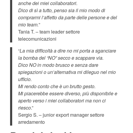
anche dei miei collaboratori.
Dico di sì a tutto, penso sia il mio modo di
comprarmi l’affetto da parte delle persone e del
mio team.
”
Tania T. – team leader settore
telecomunicazioni
“
La mia difficoltà a dire no mi porta a sganciare
la bomba del “NO” secco e scappare via.
Dico NO in modo brusco e senza dare
spiegazioni o un’alternativa mi dileguo nel mio
ufficio.
Mi rendo conto che è un brutto gesto.
Mi piacerebbe essere diverso, più disponibile e
aperto verso i miei collaboratori ma non ci
riesco
.”
Sergio S. – junior export manager settore
arredamento