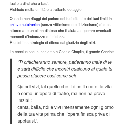
facile a dirsi che a farsi.
Richiede molta umiltà e altrettanto coraggio.
Quando non rifuggi del parlare dei tuoi difetti e dei tuoi limiti in
chiave autoironica
(senza vittimismo o esibizionismo) si crea
attorno a te un clima disteso che ti aiuta a superare eventuali
momenti d’imbarazzo e timidezza.
È un’ottima strategia di difesa dal giudizio degli altri.
La conclusione la lasciamo a Charlie Chaplin, il grande Charlot:
“Ti criticheranno sempre, parleranno male di te
e sarà difficile che incontri qualcuno al quale tu
possa piacere cosi come sei!
Quindi vivi, fai quello che ti dice il cuore, la vita
è come un’opera di teatro, ma non ha prove
iniziali:
canta, balla, ridi e vivi intensamente ogni giorno
della tua vita prima che l’opera finisca priva di
applausi.”.