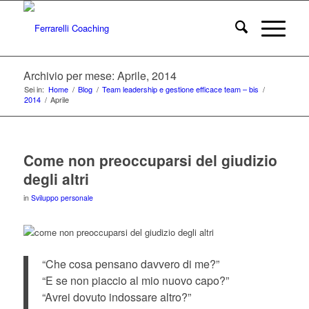
Archivio per mese: Aprile, 2014
Sei in:
Home
/
Blog
/
Team leadership e gestione efficace team – bis
/
2014
/
Aprile
Come non preoccuparsi del giudizio
degli altri
in
Sviluppo personale
“Che cosa pensano davvero di me?”
“E se non piaccio al mio nuovo capo?”
“Avrei dovuto indossare altro?”