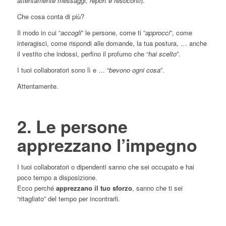
attentamente messaggi, report e resoconti
).
Che cosa conta di più?
Il modo in cui “
accogli
” le persone, come ti “
approcci
”, come
interagisci, come rispondi alle domande, la tua postura, … anche
il vestito che indossi, perfino il profumo che “
hai scelto
”.
I tuoi collaboratori sono lì e … “
bevono ogni cosa
”.
Attentamente.
2. Le persone
apprezzano l’impegno
I tuoi collaboratori o dipendenti sanno che sei occupato e hai
poco tempo a disposizione.
Ecco perché
apprezzano il tuo sforzo
, sanno che ti sei
“ritagliato” del tempo per incontrarli.