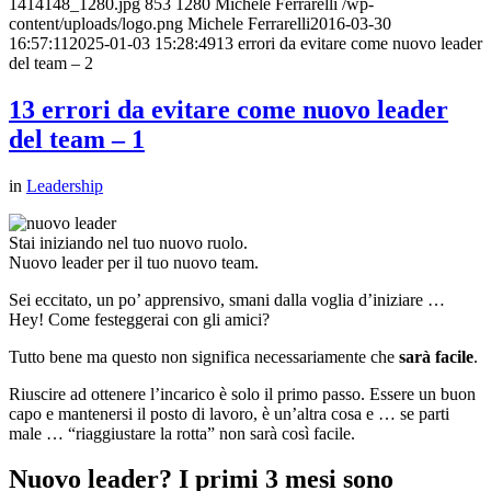
1414148_1280.jpg
853
1280
Michele Ferrarelli
/wp-
content/uploads/logo.png
Michele Ferrarelli
2016-03-30
16:57:11
2025-01-03 15:28:49
13 errori da evitare come nuovo leader
del team – 2
13 errori da evitare come nuovo leader
del team – 1
in
Leadership
Stai iniziando nel tuo nuovo ruolo.
Nuovo leader per il tuo nuovo team.
Sei eccitato, un po’ apprensivo, smani dalla voglia d’iniziare …
Hey! Come festeggerai con gli amici?
Tutto bene ma questo non significa necessariamente che
sarà facile
.
Riuscire ad ottenere l’incarico è solo il primo passo. Essere un buon
capo e mantenersi il posto di lavoro, è un’altra cosa e … se parti
male … “riaggiustare la rotta” non sarà così facile.
Nuovo leader? I primi 3 mesi sono