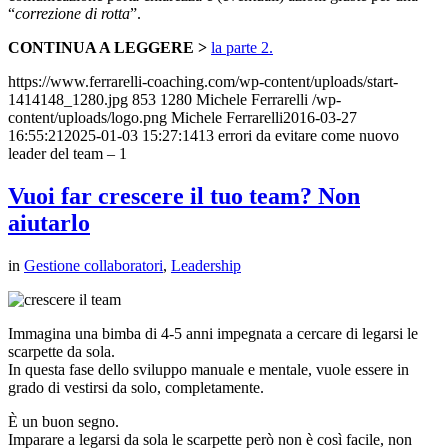
“
correzione di rotta
”.
CONTINUA A LEGGERE >
la parte 2.
https://www.ferrarelli-coaching.com/wp-content/uploads/start-
1414148_1280.jpg
853
1280
Michele Ferrarelli
/wp-
content/uploads/logo.png
Michele Ferrarelli
2016-03-27
16:55:21
2025-01-03 15:27:14
13 errori da evitare come nuovo
leader del team – 1
Vuoi far crescere il tuo team? Non
aiutarlo
in
Gestione collaboratori
,
Leadership
Immagina una bimba di 4-5 anni impegnata a cercare di legarsi le
scarpette da sola.
In questa fase dello sviluppo manuale e mentale, vuole essere in
grado di vestirsi da solo, completamente.
È un buon segno.
Imparare a legarsi da sola le scarpette però non è così facile, non