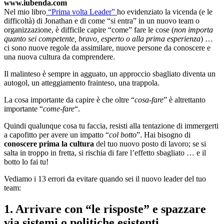
www.iubenda.com
Nel mio libro
“Prima volta Leader”
ho evidenziato la vicenda (e le
difficoltà) di Jonathan e di come “si entra” in un nuovo team o
organizzazione, è difficile capire “come” fare le cose (
non importa
quanto sei competente, bravo, esperto o alla prima esperienza
) …
ci sono nuove regole da assimilare, nuove persone da conoscere e
una nuova cultura da comprendere.
Il malinteso è sempre in agguato, un approccio sbagliato diventa un
autogol, un atteggiamento frainteso, una trappola.
La cosa importante da capire è che oltre “
cosa-fare
” è altrettanto
importante “
come-fare
“.
Quindi qualunque cosa tu faccia, resisti alla tentazione di immergerti
a capofitto per avere un impatto “
col botto
”. Hai bisogno di
conoscere prima la cultura
del tuo nuovo posto di lavoro; se si
salta in troppo in fretta, si rischia di fare l’effetto sbagliato … e il
botto lo fai tu!
Vediamo i 13 errori da evitare quando sei il nuovo leader del tuo
team:
1. Arrivare con “le risposte” e spazzare
via sistemi o politiche esistenti