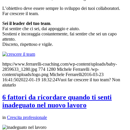
L’obiettivo deve essere sempre lo sviluppo dei tuoi collaboratori.
Far crescere il team.
Sei il leader del tuo team
.
Fai sentire che ci sei, dai appoggio e aiuto.
Sostieni e incoraggia costantemente, fai sentire che sei un capo
attento.
Discreto, rispettoso e vigile.
https://www.ferrarelli-coaching.com/wp-content/uploads/baby-
2859633_1280.jpg
774
1280
Michele Ferrarelli
/wp-
content/uploads/logo.png
Michele Ferrarelli
2016-03-23
16:41:50
2022-01-19 18:32:24
Vuoi far crescere il tuo team? Non
aiutarlo
6 fattori da ricordare quando ti senti
inadeguato nel nuovo lavoro
in
Crescita professionale