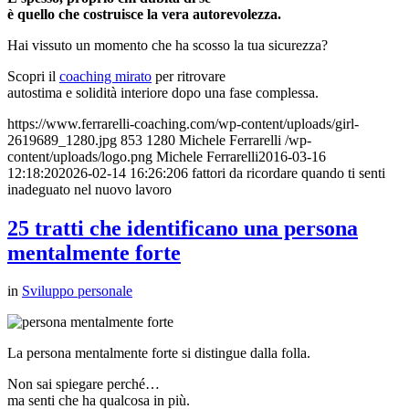
è quello che costruisce la vera autorevolezza.
Hai vissuto un momento che ha scosso la tua sicurezza?
Scopri il
coaching mirato
per ritrovare
autostima e solidità interiore dopo una fase complessa.
https://www.ferrarelli-coaching.com/wp-content/uploads/girl-
2619689_1280.jpg
853
1280
Michele Ferrarelli
/wp-
content/uploads/logo.png
Michele Ferrarelli
2016-03-16
12:18:20
2026-02-14 16:26:20
6 fattori da ricordare quando ti senti
inadeguato nel nuovo lavoro
25 tratti che identificano una persona
mentalmente forte
in
Sviluppo personale
La persona mentalmente forte si distingue dalla folla.
Non sai spiegare perché…
ma senti che ha qualcosa in più.