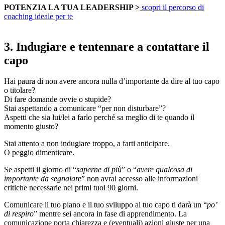
POTENZIA LA TUA LEADERSHIP >
scopri il percorso di
coaching ideale per te
3. Indugiare e tentennare a contattare il
capo
Hai paura di non avere ancora nulla d’importante da dire al tuo capo
o titolare?
Di fare domande ovvie o stupide?
Stai aspettando a comunicare “per non disturbare”?
Aspetti che sia lui/lei a farlo perché sa meglio di te quando il
momento giusto?
Stai attento a non indugiare troppo, a farti anticipare.
O peggio dimenticare.
Se aspetti il giorno di “
saperne di più
” o “
avere qualcosa di
importante da segnalare
” non avrai accesso alle informazioni
critiche necessarie nei primi tuoi 90 giorni.
Comunicare il tuo piano e il tuo sviluppo al tuo capo ti darà un “
po’
di respiro
” mentre sei ancora in fase di apprendimento. La
comunicazione porta chiarezza e (eventuali) azioni giuste per una