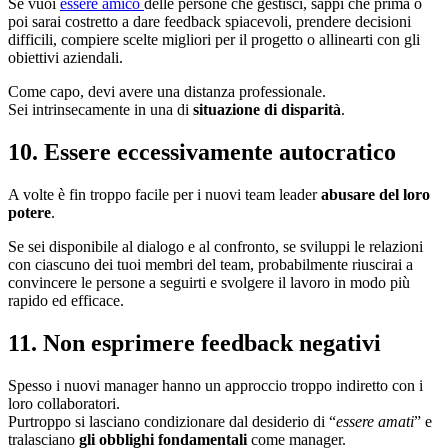
Se vuoi
essere amico
delle persone che gestisci, sappi che prima o
poi sarai costretto a dare feedback spiacevoli, prendere decisioni
difficili, compiere scelte migliori per il progetto o allinearti con gli
obiettivi aziendali.
Come capo, devi avere una distanza professionale.
Sei intrinsecamente in una di
situazione di disparità
.
10. Essere eccessivamente autocratico
A volte è fin troppo facile per i nuovi team leader
abusare del loro
potere
.
Se sei disponibile al dialogo e al confronto, se sviluppi le relazioni
con ciascuno dei tuoi membri del team, probabilmente riuscirai a
convincere le persone a seguirti e svolgere il lavoro in modo più
rapido ed efficace.
11. Non esprimere feedback negativi
Spesso i nuovi manager hanno un approccio troppo indiretto con i
loro collaboratori.
Purtroppo si lasciano condizionare dal desiderio di “
essere amati
” e
tralasciano
gli obblighi fondamentali
come manager.