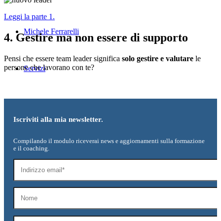
Leggi la parte 1.
Michele Ferrarelli
4. Gestire ma non essere di supporto
Pensi che essere team leader significa
solo gestire e valutare
le
persone che lavorano con te?
Servizi
Autorevolezza
Iscriviti alla mia newsletter.
Compilando il modulo riceverai news e aggiornamenti sulla formazione
Team Leadership
e il coaching.
Carriera
Colloquio di lavoro