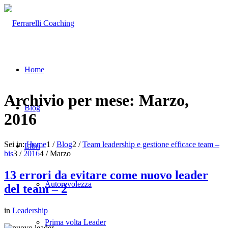
Home
Archivio per mese: Marzo,
Blog
2016
Sei in:
Home
1
/
Blog
2
/
Team leadership e gestione efficace team –
Libri
bis
3
/
2016
4
/
Marzo
13 errori da evitare come nuovo leader
Autorevolezza
del team – 2
in
Leadership
Prima volta Leader