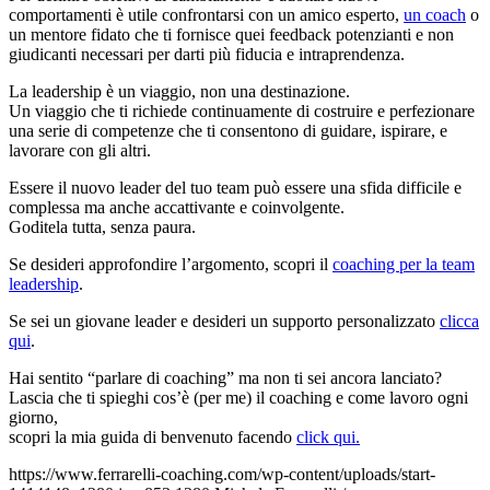
comportamenti è utile confrontarsi con un amico esperto,
un coach
o
un mentore fidato che ti fornisce quei feedback potenzianti e non
giudicanti necessari per darti più fiducia e intraprendenza.
La leadership è un viaggio, non una destinazione.
Un viaggio che ti richiede continuamente di costruire e perfezionare
una serie di competenze che ti consentono di guidare, ispirare, e
lavorare con gli altri.
Essere il nuovo leader del tuo team può essere una sfida difficile e
complessa ma anche accattivante e coinvolgente.
Goditela tutta, senza paura.
Se desideri approfondire l’argomento, scopri il
coaching per la team
leadership
.
Se sei un giovane leader e desideri un supporto personalizzato
clicca
qui
.
Hai sentito “parlare di coaching” ma non ti sei ancora lanciato?
Lascia che ti spieghi cos’è (per me) il coaching e come lavoro ogni
giorno,
scopri la mia guida di benvenuto facendo
click qui.
https://www.ferrarelli-coaching.com/wp-content/uploads/start-