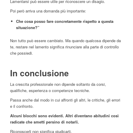
Lamentarsi può essere utile per riconoscere un disagio.
Poi però arriva una domanda più importante:
Che cosa posso fare concretamente rispetto a questa
situazione?”
Non tutto può essere cambiato. Ma quando qualcosa dipende da
te, restare nel lamento significa rinunciare alla parte di controllo
che possiedi.
In conclusione
La crescita professionale non dipende soltanto da corsi,
qualifiche, esperienza o competenze tecniche.
Passa anche dal modo in cui affronti gli altri, le critiche, gli errori
e il confronto.
Alcuni blocchi sono evidenti. Altri diventano abitudini così
radicate che smetti persino di notarli.
Riconoscerli non significa giudicarti.