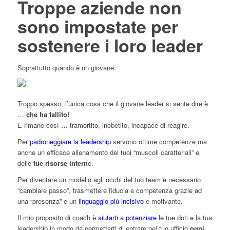
Troppe aziende non
sono impostate per
sostenere i loro leader
Soprattutto quando è un giovane.
Troppo spesso, l’unica cosa che il giovane leader si sente dire è
…
che ha fallito!
E rimane così … tramortito, inebetito, incapace di reagire.
Per
padroneggiare la leadership
servono ottime competenze ma
anche un efficace allenamento dei tuoi “muscoli caratteriali” e
delle
tue risorse intern
e.
Per diventare un modello agli occhi del tuo team è necessario
“cambiare passo”, trasmettere fiducia e competenza grazie ad
una “presenza” e un
linguaggio più incisivo
e motivante.
Il mio proposito di coach è
aiutarti a potenziare
le tue doti e la tua
leadership in modo da permetterti di entrare nel tuo ufficio
ogni