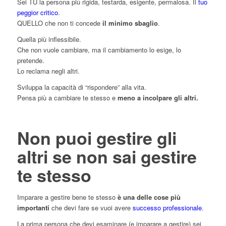
Sei TU la persona più rigida, testarda, esigente, permalosa. Il
tuo
peggior critico
.
QUELLO che non ti concede
il minimo sbaglio
.
Quella più inflessibile.
Che non vuole cambiare, ma il cambiamento lo esige, lo
pretende.
Lo reclama negli altri.
Sviluppa la capacità di “rispondere” alla vita.
Pensa più a cambiare te stesso e
meno a incolpare gli altri.
Non puoi gestire gli
altri se non sai gestire
te stesso
Imparare a gestire bene te stesso
è una delle cose più
importanti
che devi fare se vuoi avere
successo professionale
.
La prima persona che devi esaminare (e imparare a gestire) sei