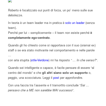
Roberto è focalizzato sui punti di forza, un po’ meno sulle sue
debolezze.
In teoria è un team leader ma in pratica è
solo un leader
(senza
team).
Perché per lui – semplicemente – il team non esiste perché
è
completamente ego-centrato
.
Quando gli ho chiesto come si rapportava con il suo (oramai ex)
staff o se era stato motivante nel comportamento e nelle parole
…
con aria stupita (
stile-Verdone
) mi ha risposto
“ … In che senso?
”.
Quando sei intelligente e capace, è facile pensare di essere “al
centro del mondo” e che
gli altri siano solo un supporto
o,
peggio, una scocciatura. Leggi il
post
per approfondire.
Con una faccia tra l’assente e il tramortito conclude “
Sai …
pensavo che a ME non sarebbe MAI successo
”.