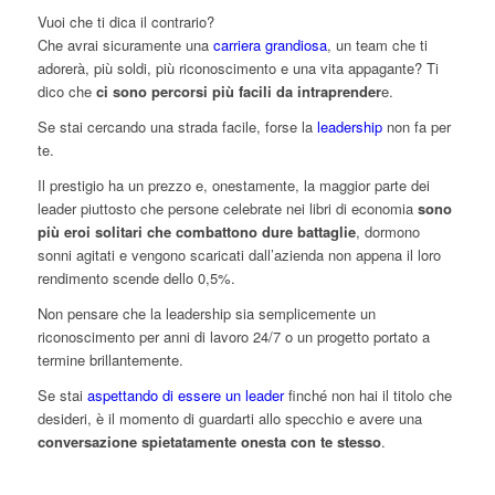
Vuoi che ti dica il contrario?
Che avrai sicuramente una
carriera grandiosa
, un team che ti
adorerà, più soldi, più riconoscimento e una vita appagante? Ti
dico che
ci sono percorsi più facili da intraprender
e.
Se stai cercando una strada facile, forse la
leadership
non fa per
te.
Il prestigio ha un prezzo e, onestamente, la maggior parte dei
leader piuttosto che persone celebrate nei libri di economia
sono
più eroi solitari che combattono dure battaglie
, dormono
sonni agitati e vengono scaricati dall’azienda non appena il loro
rendimento scende dello 0,5%.
Non pensare che la leadership sia semplicemente un
riconoscimento per anni di lavoro 24/7 o un progetto portato a
termine brillantemente.
Se stai
aspettando di essere un leader
finché non hai il titolo che
desideri, è il momento di guardarti allo specchio e avere una
conversazione spietatamente onesta con te stesso
.