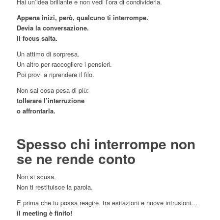
Hai un’idea brillante e non vedi l’ora di condividerla.
Appena inizi, però, qualcuno ti interrompe.
Devia la conversazione.
Il focus salta.
Un attimo di sorpresa.
Un altro per raccogliere i pensieri.
Poi provi a riprendere il filo.
Non sai cosa pesa di più:
tollerare l’interruzione
o affrontarla.
Spesso chi interrompe non
se ne rende conto
Non si scusa.
Non ti restituisce la parola.
E prima che tu possa reagire, tra esitazioni e nuove intrusioni…
il meeting è finito!