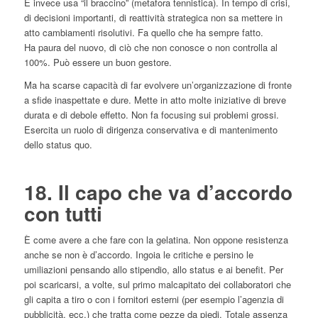
E invece usa “il braccino” (metafora tennistica). In tempo di crisi,
di decisioni importanti, di reattività strategica non sa mettere in
atto cambiamenti risolutivi. Fa quello che ha sempre fatto.
Ha paura del nuovo, di ciò che non conosce o non controlla al
100%. Può essere un buon gestore.
Ma ha scarse capacità di far evolvere un’organizzazione di fronte
a sfide inaspettate e dure. Mette in atto molte iniziative di breve
durata e di debole effetto. Non fa focusing sui problemi grossi.
Esercita un ruolo di dirigenza conservativa e di mantenimento
dello status quo.
18. Il capo che va d’accordo
con tutti
È come avere a che fare con la gelatina. Non oppone resistenza
anche se non è d’accordo. Ingoia le critiche e persino le
umiliazioni pensando allo stipendio, allo status e ai benefit. Per
poi scaricarsi, a volte, sul primo malcapitato dei collaboratori che
gli capita a tiro o con i fornitori esterni (per esempio l’agenzia di
pubblicità, ecc.) che tratta come pezze da piedi. Totale assenza