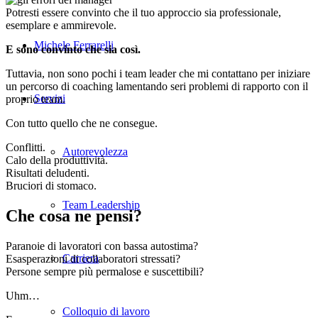
Potresti essere convinto che il tuo approccio sia professionale,
esemplare e ammirevole.
Michele Ferrarelli
E sono convinto che sia così.
Tuttavia, non sono pochi i team leader che mi contattano per iniziare
un percorso di coaching lamentando seri problemi di rapporto con il
Servizi
proprio team.
Con tutto quello che ne consegue.
Conflitti.
Autorevolezza
Calo della produttività.
Risultati deludenti.
Bruciori di stomaco.
Team Leadership
Che cosa ne pensi?
Paranoie di lavoratori con bassa autostima?
Carriera
Esasperazioni di collaboratori stressati?
Persone sempre più permalose e suscettibili?
Uhm…
Colloquio di lavoro