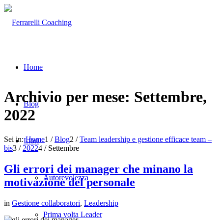
Home
Archivio per mese: Settembre,
Blog
2022
Sei in:
Home
1
/
Blog
2
/
Team leadership e gestione efficace team –
Libri
bis
3
/
2022
4
/
Settembre
Gli errori dei manager che minano la
Autorevolezza
motivazione del personale
in
Gestione collaboratori
,
Leadership
Prima volta Leader