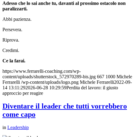
Adesso che lo sai anche tu, davanti al prossimo ostacolo non
paralizzarti.
Abbi pazienza.
Persevera.
Riprova.
Credimi.
Ce la farai.
https://www.ferrarelli-coaching.com/wp-
content/uploads/shutterstock_572970289-bis.jpg
667
1000
Michele
Ferrarelli
/wp-content/uploads/logo.png
Michele Ferrarelli
2022-09-
14 13:11:29
2026-06-28 10:29:59
Perdita del lavoro: il giusto
approccio per reagire
Diventare il leader che tutti vorrebbero
come capo
in
Leadership