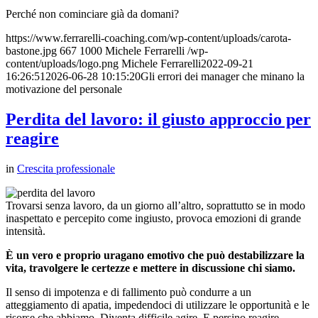
Perché non cominciare già da domani?
https://www.ferrarelli-coaching.com/wp-content/uploads/carota-
bastone.jpg
667
1000
Michele Ferrarelli
/wp-
content/uploads/logo.png
Michele Ferrarelli
2022-09-21
16:26:51
2026-06-28 10:15:20
Gli errori dei manager che minano la
motivazione del personale
Perdita del lavoro: il giusto approccio per
reagire
in
Crescita professionale
Trovarsi senza lavoro, da un giorno all’altro, soprattutto se in modo
inaspettato e percepito come ingiusto, provoca emozioni di grande
intensità.
È un vero e proprio uragano emotivo che può destabilizzare la
vita, travolgere le certezze e mettere in discussione chi siamo.
Il senso di impotenza e di fallimento può condurre a un
atteggiamento di apatia, impedendoci di utilizzare le opportunità e le
risorse che abbiamo. Diventa difficile agire. E persino reagire.