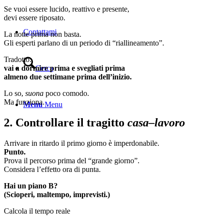
Se vuoi essere lucido, reattivo e presente,
devi essere riposato.
Contattami
La notte prima non basta.
Gli esperti parlano di un periodo di “riallineamento”.
Tradotto:
Cerca
vai a dormire prima e svegliati prima
almeno due settimane prima dell’inizio.
Lo so,
suona
poco comodo.
Ma funziona.
Menu
Menu
2. Controllare il tragitto
casa–lavoro
Arrivare in ritardo il primo giorno è imperdonabile.
Punto.
Prova il percorso prima del “grande giorno”.
Considera l’effetto ora di punta.
Hai un piano B?
(Scioperi, maltempo, imprevisti.)
Calcola il tempo reale