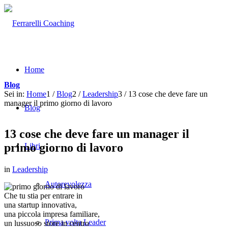
Home
Blog
Sei in:
Home
1
/
Blog
2
/
Leadership
3
/
13 cose che deve fare un
manager il primo giorno di lavoro
Blog
13 cose che deve fare un manager il
primo giorno di lavoro
Libri
in
Leadership
Autorevolezza
Che tu stia per entrare in
una startup innovativa,
una piccola impresa familiare,
Prima volta Leader
un lussuoso store in centro