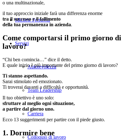
o una multinazionale,
il tuo approccio iniziale farà una differenza enorme
tra il successo e il fallimento
Michele Ferrarelli
della tua permanenza in azienda
.
Come comportarsi il primo giorno di
Servizi
lavoro?
“Chi ben comincia…” dice il detto.
E quale inizio è più importante del primo giorno di lavoro?
Autorevolezza
Ti stanno aspettando.
Sarai stimolato ed emozionato.
Ti troverai davanti a difficoltà e opportunità.
Team Leadership
Il tuo obiettivo è uno solo:
sfruttare al meglio ogni situazione,
a partire dal giorno uno.
Carriera
Ecco 13 suggerimenti per partire con il piede giusto.
1. Dormire bene
Colloquio di lavoro