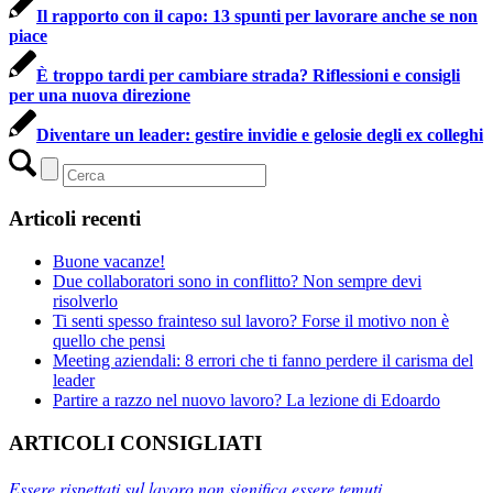
Il rapporto con il capo: 13 spunti per lavorare anche se non
piace
È troppo tardi per cambiare strada? Riflessioni e consigli
per una nuova direzione
Diventare un leader: gestire invidie e gelosie degli ex colleghi
Articoli recenti
Buone vacanze!
Due collaboratori sono in conflitto? Non sempre devi
risolverlo
Ti senti spesso frainteso sul lavoro? Forse il motivo non è
quello che pensi
Meeting aziendali: 8 errori che ti fanno perdere il carisma del
leader
Partire a razzo nel nuovo lavoro? La lezione di Edoardo
ARTICOLI CONSIGLIATI
Essere rispettati sul lavoro non significa essere temuti