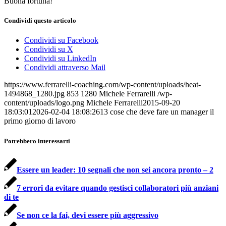
Buona fortuna!
Condividi questo articolo
Condividi su Facebook
Condividi su X
Condividi su LinkedIn
Condividi attraverso Mail
https://www.ferrarelli-coaching.com/wp-content/uploads/heat-
1494868_1280.jpg
853
1280
Michele Ferrarelli
/wp-
content/uploads/logo.png
Michele Ferrarelli
2015-09-20
18:03:01
2026-02-04 18:08:26
13 cose che deve fare un manager il
primo giorno di lavoro
Potrebbero interessarti
Essere un leader: 10 segnali che non sei ancora pronto – 2
7 errori da evitare quando gestisci collaboratori più anziani
di te
Se non ce la fai, devi essere più aggressivo