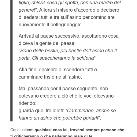
figlio, chissà cosa gli spetta, con una madre del
genere
!”. Allora si misero d’accordo e decisero
di sedersi tutti e tre sull’asino per cominciare
nuovamente il pellegrinaggio.
Arrivati al paese successivo, ascoltarono cosa
diceva la gente del paese:
“
Sono delle bestie, più bestie dell’asino che li
porta. Gli spaccheranno la schiena
”.
Alla fine, decisero di scendere tutti e
camminare insieme all’asino.
Ma, passando per il paese seguente, non
potevano credere a ciò che le voci dicevano
ridendo:
guarda quei tre idioti: “
Camminano, anche se
hanno un asino che potrebbe portarli
”.
Conclusione:
qualsiasi cosa fai, troverai sempre persone che
ti criticheranno o che parleranno male di te.