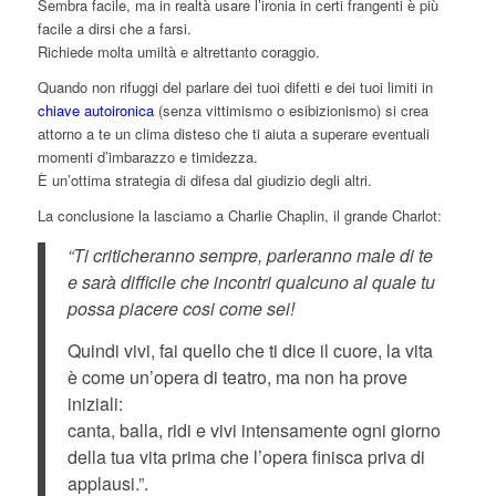
Sembra facile, ma in realtà usare l’ironia in certi frangenti è più
facile a dirsi che a farsi.
Richiede molta umiltà e altrettanto coraggio.
Quando non rifuggi del parlare dei tuoi difetti e dei tuoi limiti in
chiave autoironica
(senza vittimismo o esibizionismo) si crea
attorno a te un clima disteso che ti aiuta a superare eventuali
momenti d’imbarazzo e timidezza.
È un’ottima strategia di difesa dal giudizio degli altri.
La conclusione la lasciamo a Charlie Chaplin, il grande Charlot:
“Ti criticheranno sempre, parleranno male di te
e sarà difficile che incontri qualcuno al quale tu
possa piacere cosi come sei!
Quindi vivi, fai quello che ti dice il cuore, la vita
è come un’opera di teatro, ma non ha prove
iniziali:
canta, balla, ridi e vivi intensamente ogni giorno
della tua vita prima che l’opera finisca priva di
applausi.”.