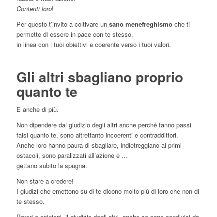
Contenti loro
!
Per questo t’invito a coltivare un
sano menefreghismo
che ti
permette di essere in pace con te stesso,
in linea con i tuoi obiettivi e coerente verso i tuoi valori.
Gli altri sbagliano proprio
quanto te
E anche di più.
Non dipendere dal giudizio degli altri anche perché fanno passi
falsi quanto te, sono altrettanto incoerenti e contraddittori.
Anche loro hanno paura di sbagliare, indietreggiano ai primi
ostacoli, sono paralizzati all’azione e …
gettano subito la spugna.
Non stare a credere!
I giudizi che emettono su di te dicono molto più di loro che non di
te stesso.
Pareri e opinioni, il giudizio degli altri, anche se sono condivisi da