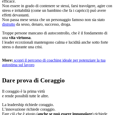
efficace.
Non essere in grado di contenere se stessi, farsi travolgere, agire con
stress e irritabilità (come un bambino che fa i capricci) può avere
effetti devastanti.
Non passa mese senza che un personaggio famoso non sia stato
distrutto
da sesso, denaro, successo, droga.
Troppe persone mancano di autocontrollo, che è il fondamento di
una
vita virtuosa
.
I leader eccezionali mantengono calma e lucidità anche sotto forte
stress o durante una crisi.
More:
scopri il percorso di coaching ideale per potenziare la tua
autostima sul lavoro
Dare prova di Coraggio
Il coraggio è la prima virtù
e rende possibili tutte le altre.
La leadership richiede coraggio.
L’innovazione richiede coraggio.
Fare ciò che è giusto (
anche se può essere impopolare
) richiede