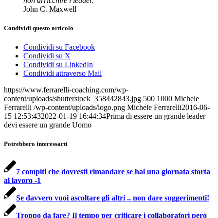
non arricchire i leader.
”
John C. Maxwell
Condividi questo articolo
Condividi su Facebook
Condividi su X
Condividi su LinkedIn
Condividi attraverso Mail
https://www.ferrarelli-coaching.com/wp-
content/uploads/shutterstock_358442843.jpg
500
1000
Michele
Ferrarelli
/wp-content/uploads/logo.png
Michele Ferrarelli
2016-06-
15 12:53:43
2022-01-19 16:44:34
Prima di essere un grande leader
devi essere un grande Uomo
Potrebbero interessarti
7 compiti che dovresti rimandare se hai una giornata storta
al lavoro -1
Se davvero vuoi ascoltare gli altri .. non dare suggerimenti!
Troppo da fare? Il tempo per criticare i collaboratori però