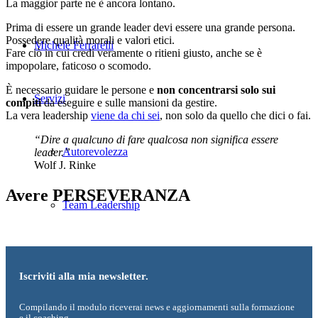
La maggior parte ne è ancora lontano.
Prima di essere un grande leader devi essere una grande persona.
Possedere qualità morali e valori etici.
Michele Ferrarelli
Fare ciò in cui credi veramente o ritieni giusto, anche se è
impopolare, faticoso o scomodo.
È necessario guidare le persone e
non concentrarsi solo sui
Servizi
compiti
da eseguire e sulle mansioni da gestire.
La vera leadership
viene da chi sei
, non solo da quello che dici o fai.
“Dire a qualcuno di fare qualcosa non significa essere
Autorevolezza
leader.”
Wolf J. Rinke
Avere PERSEVERANZA
Team Leadership
Carriera
Iscriviti alla mia newsletter.
Compilando il modulo riceverai news e aggiornamenti sulla formazione
Colloquio di lavoro
e il coaching.