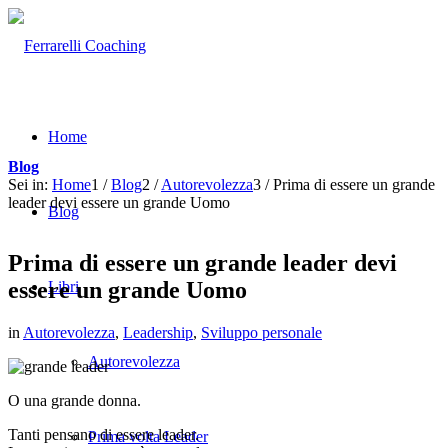
Home
Blog
Sei in:
Home
1
/
Blog
2
/
Autorevolezza
3
/
Prima di essere un grande
leader devi essere un grande Uomo
Blog
Prima di essere un grande leader devi
essere un grande Uomo
Libri
in
Autorevolezza
,
Leadership
,
Sviluppo personale
Autorevolezza
O una grande donna.
Tanti pensano di essere leader.
Prima volta Leader