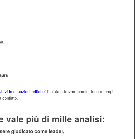
ma.
.
aura
tivi in situazioni critiche
” ti aiuta a trovare parole, tono e tempi
 conflitto.
ale più di mille analisi:
sere giudicato come leader,