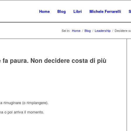
Home
Blog
Libri
Michele Ferrarelli
S
Sei in:
Home
/
Blog
/
Leadership
/
Decidere su
 fa paura. Non decidere costa di più
a rimuginare (o rimpiangere).
ma o poi arriva il momento.