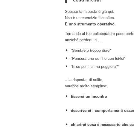
Spesso la risposta è già qui.
Non è un esercizio filosofico.
È uno strumento operativo.
Tornando al tuo collaboratore poco perf
anziché perderti in …
“Sembrerò troppo duro”
“Penserà che ce l’ho con lui/lei”
“E se poi il clima peggiora?”
.. la risposta, di solito,
sarebbe molto semplice:
fisserei un incontro
descriverei i comportamenti osserv
chiarirei cosa è necessario che c