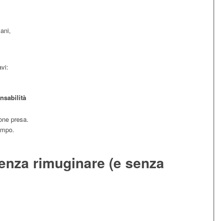
ani,
avi:
nsabilità
ione presa.
empo.
enza rimuginare (e senza