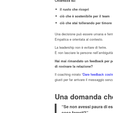
Chiarezza su:
il ruolo che ricopri
ciò che è sostenibile per il team
ciò che stai tollerando per timore
Una decisione può essere umana e fer
Empatica e orientata al contesto.
La leadership non è evitare di ferire.
È non lasciare le persone nell’ambiguità
Hai mai rimandato un feedback per p
di rovinare la relazione?
Il coaching mirato “
Dare feedback costrut
giusti per far arrivare il messaggio senza
Una domanda che v
“Se non avessi paura di es
cosa faresti?”