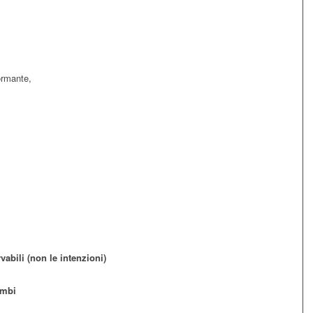
ormante,
abili (non le intenzioni)
ambi