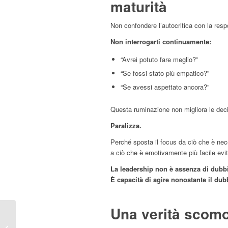
maturità
Non confondere l’autocritica con la resp
Non interrogarti continuamente:
“Avrei potuto fare meglio?”
“Se fossi stato più empatico?”
“Se avessi aspettato ancora?”
Questa ruminazione non migliora le deci
Paralizza.
Perché sposta il focus da ciò che è ne
a ciò che è emotivamente più facile evit
La leadership non è assenza di dubb
È capacità di agire nonostante il dub
Una verità scomo
Sentirsi bloccati nel
lavoro: la prima cosa da