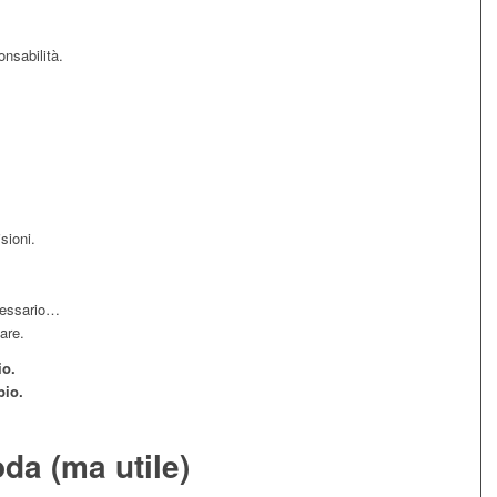
onsabilità.
sioni.
cessario…
are.
io.
bio.
da (ma utile)