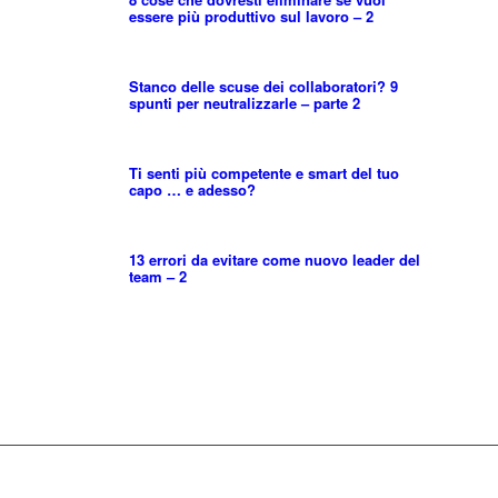
essere più produttivo sul lavoro – 2
Stanco delle scuse dei collaboratori? 9
spunti per neutralizzarle – parte 2
Ti senti più competente e smart del tuo
capo … e adesso?
13 errori da evitare come nuovo leader del
team – 2