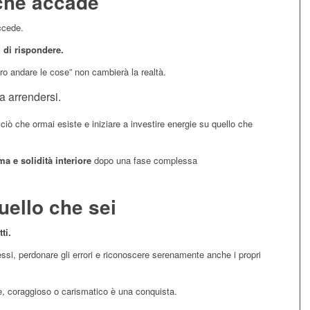
 che accade
ccede.
i di rispondere.
o andare le cose” non cambierà la realtà.
a arrendersi.
ciò che ormai esiste e iniziare a investire energie su quello che
ma e solidità interiore
dopo una fase complessa
quello che sei
ti.
ssi, perdonare gli errori e riconoscere serenamente anche i propri
e, coraggioso o carismatico è una conquista.