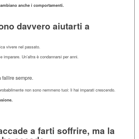
 cambiano anche i comportamenti.
sono davvero aiutarti a
fica vivere nel passato.
e imparare. Un’altra è condannarsi per anni.
a fallire sempre.
o probabilmente non sono nemmeno tuoi: li hai imparati crescendo.
nsione.
ccade a farti soffrire, ma la