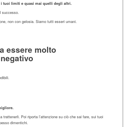
tuoi limiti e quasi mai quelli degli altri.
el successo.
ne, non con gelosia. Siamo tutti esseri umani.
sa essere molto
 negativo
ibili.
migliore.
trattenerli. Poi riporta l’attenzione su ciò che sai fare, sui tuoi
spesso dimentichi.