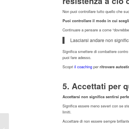
resistenza a ciò
Non puoi controllare tutto quello che su
Puoi controllare il modo in cui scegl
Continuare a pensare a come “dovrebber
Lasciarsi andare non signific
Significa smettere di combattere contro 
puoi fare adesso.
Scopri
il coaching
per
ritrovare autosti
5. Accettati per 
Accettarsi non significa sentirsi perfet
Significa essere meno severi con se ste
limiti.
Motivare i collaboratori:
Accettare di non essere sempre brillant
8 semplici metodi per