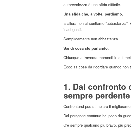
autorevolezza è una sfida difficile.
Una sfida che, a volte, perdiamo.
E allora non ci sentiamo “abbastanza”. A
inadeguati.
Semplicemente non abbastanza.
Sai di cosa sto parlando.
Chiunque attraversa momenti in cui mette
Ecco 11 cose da ricordare quando non t
1. Dal confronto c
sempre perdente
Confrontarsi può stimolare il miglioram
Dal paragone continuo hai poco da guada
C’è sempre qualcuno più bravo, più prepa