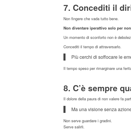
7. Concediti il di
Non fingere che vada tutto bene.
Non diventare iperattivo solo per non
Un momento di sconforto non è debolez
Concediti il tempo di attraversarlo.
Più cerchi di soffocare le em
Il tempo speso per rimarginare una feri
8. C’è sempre qu
Il dolore della paura di non valere fa par
Ma una visione senza azione
Non serve guardare i gradini.
Serve salirli.