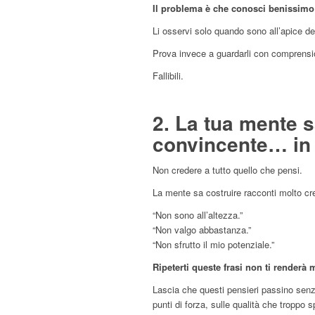
Il problema è che conosci benissimo i 
Li osservi solo quando sono all’apice d
Prova invece a guardarli con comprensio
Fallibili.
2. La tua mente 
convincente… in
Non credere a tutto quello che pensi.
La mente sa costruire racconti molto cred
“Non sono all’altezza.”
“Non valgo abbastanza.”
“Non sfrutto il mio potenziale.”
Ripeterti queste frasi non ti renderà 
Lascia che questi pensieri passino senza 
punti di forza, sulle qualità che troppo 