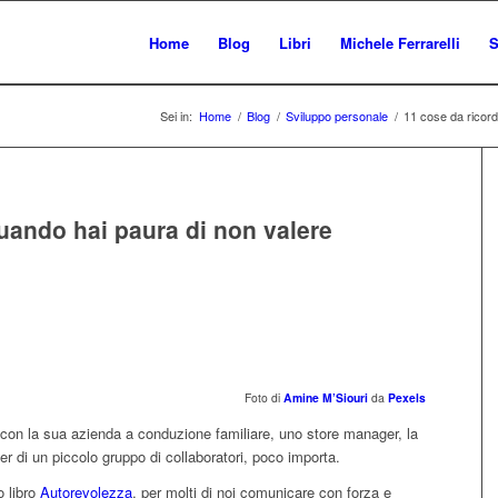
Home
Blog
Libri
Michele Ferrarelli
S
Sei in:
Home
/
Blog
/
Sviluppo personale
/
11 cose da ricor
uando hai paura di non valere
Foto di
Amine M’Siouri
da
Pexels
con la sua azienda a conduzione familiare, uno store manager, la
er di un piccolo gruppo di collaboratori, poco importa.
o libro
Autorevolezza
, per molti di noi comunicare con forza e