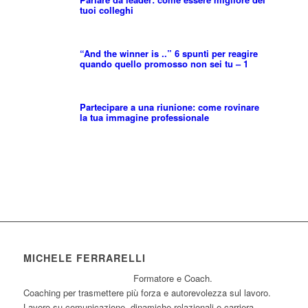
tuoi colleghi
“And the winner is ..” 6 spunti per reagire
quando quello promosso non sei tu – 1
Partecipare a una riunione: come rovinare
la tua immagine professionale
MICHELE FERRARELLI
Formatore e Coach.
Coaching per trasmettere più forza e autorevolezza sul lavoro.
Lavoro su comunicazione, dinamiche relazionali e carriera.