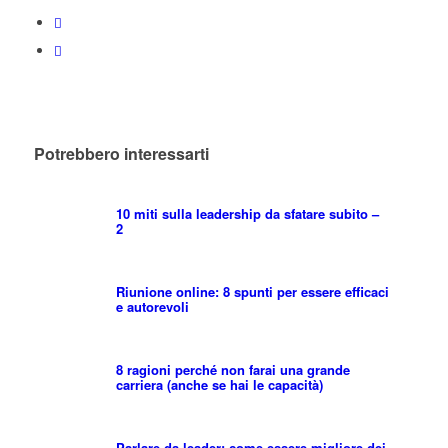
Potrebbero interessarti
10 miti sulla leadership da sfatare subito –
2
Riunione online: 8 spunti per essere efficaci
e autorevoli
8 ragioni perché non farai una grande
carriera (anche se hai le capacità)
Parlare da leader: come essere migliore dei