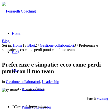
Home
Blog
Sei in:
Home
1
/
Blog
2
/
Gestione collaboratori
3
/
Preferenze e
simpatie: ecco come perdi punti con il tuo team
Blog
Preferenze e simpatie: ecco come perdi
punti con il tuo team
Libri
in
Gestione collaboratori
,
Leadership
Autorevolezza
Foto di
vivisorg
“Con noi sbotta subito…
Prima volta Leader