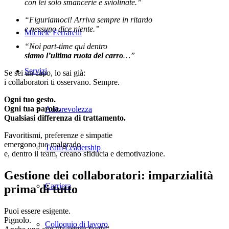
con lei solo smancerie e sviolinate.”
“Figuriamoci! Arriva sempre in ritardo
e nessuno dice niente.”
Michele Ferrarelli
“Noi part-time qui dentro
siamo l’ultima ruota del carro
…”
Servizi
Se sei un capo, lo sai già:
i collaboratori ti osservano. Sempre.
Ogni tuo gesto.
Ogni tua parola.
Autorevolezza
Qualsiasi differenza di trattamento.
Favoritismi, preferenze e simpatie
emergono tuo malgrado
Team Leadership
e, dentro il team, creano sfiducia e demotivazione.
Gestione dei collaboratori: imparzialità
Carriera
prima di tutto
Puoi essere esigente.
Pignolo.
Colloquio di lavoro