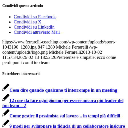
Condividi questo articolo
Condividi su Facebook
Condividi su X
Condividi su LinkedIn
Condividi attraverso Mail
https://www.ferrarelli-coaching.com/wp-content/uploads/sport-
1043190_1280.jpg
847
1280
Michele Ferrarelli
/wp-
content/uploads/logo.png
Michele Ferrarelli
2013-10-02
11:57:34
2026-02-13 18:52:26
Preferenze e simpatie: ecco come
perdi punti con il tuo team
Potrebbero interessarti
Cosa dire quando qualcuno ti interrompe in un meeting
12 cose da fare ogni giorno per essere ancora più leader del
tuo team – 2
Come gestire il pessimista sul lavoro .. in tempi già difficili
9 modi per sviluppare la fiducia di un collaboratore insicuro