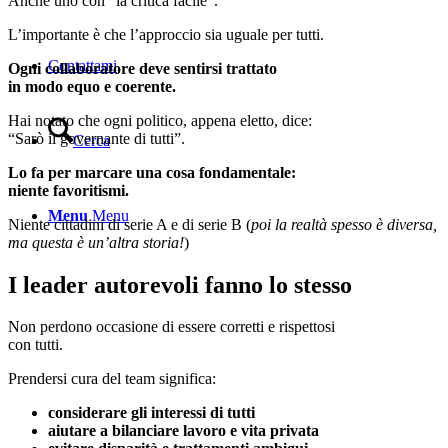
Anche uno con “la critica facile”.
L’importante è che l’approccio sia uguale per tutti.
Contattami
Ogni collaboratore deve sentirsi trattato
in modo equo e coerente.
Hai notato che ogni politico, appena eletto, dice:
“Sarò il governante di tutti”.
Cerca
Lo fa per marcare una cosa fondamentale:
niente favoritismi.
Menu
Menu
Niente cittadini di serie A e di serie B (
poi la realtà spesso è diversa,
ma questa è un’altra storia!
)
I leader autorevoli fanno lo stesso
Non perdono occasione di essere corretti e rispettosi
con tutti.
Prendersi cura del team significa:
considerare gli interessi di tutti
aiutare a bilanciare lavoro e vita privata