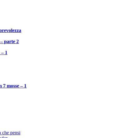
torevolezza
 – parte 2
 – 1
n 7 mosse – 1
o che pensi