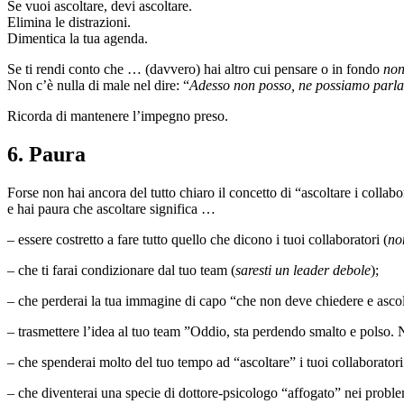
Se vuoi ascoltare, devi ascoltare.
Elimina le distrazioni.
Dimentica la tua agenda.
Se ti rendi conto che … (davvero) hai altro cui pensare o in fondo
non
Non c’è nulla di male nel dire: “
Adesso non posso, ne possiamo parla
Ricorda di mantenere l’impegno preso.
6. Paura
Forse non hai ancora del tutto chiaro il concetto di “ascoltare i collabo
e hai paura che ascoltare significa …
– essere costretto a fare tutto quello che dicono i tuoi collaboratori (
no
– che ti farai condizionare dal tuo team (
saresti un leader debole
);
– che perderai la tua immagine di capo “che non deve chiedere e ascol
– trasmettere l’idea al tuo team ”Oddio, sta perdendo smalto e polso. 
– che spenderai molto del tuo tempo ad “ascoltare” i tuoi collaboratori
– che diventerai una specie di dottore-psicologo “affogato” nei problem