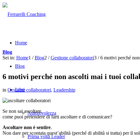
Home
Blog
Sei in:
Home
1
/
Blog
2
/
Gestione collaboratori
3
/
6 motivi perché non 
Blog
6 motivi perché non ascolti mai i tuoi coll
Libri
in
Gestione collaboratori
,
Leadership
Se non sai ascoltare,
Autorevolezza
come puoi pretendere di farti ascoltare e di comunicare?
Ascoltare non è sentire
.
Non dare per scontata quest’abilità (perché di abilità si tratta) per il so
Prima volta Leader