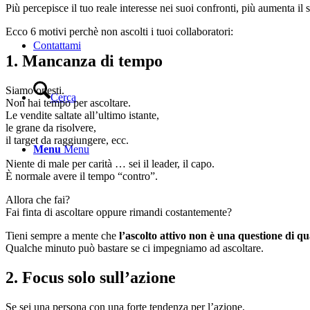
Più percepisce il tuo reale interesse nei suoi confronti, più aumenta il 
Ecco 6 motivi perchè non ascolti i tuoi collaboratori:
Contattami
1. Mancanza di tempo
Siamo onesti.
Cerca
Non hai tempo per ascoltare.
Le vendite saltate all’ultimo istante,
le grane da risolvere,
il target da raggiungere, ecc.
Menu
Menu
Niente di male per carità … sei il leader, il capo.
È normale avere il tempo “contro”.
Allora che fai?
Fai finta di ascoltare oppure rimandi costantemente?
Tieni sempre a mente che
l’ascolto attivo non è una questione di qu
Qualche minuto può bastare se ci impegniamo ad ascoltare.
2. Focus solo sull’azione
Se sei una persona con una forte tendenza per l’azione,