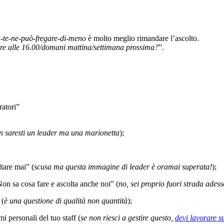
-te-ne-può-fregare-di-meno
è molto meglio rimandare l’ascolto.
re alle 16.00/domani mattina/settimana prossima?
”.
ratori”
n saresti un leader ma una marionetta
);
tare mai” (
scusa ma questa immagine di leader è oramai superata!
);
Non sa cosa fare e ascolta anche noi” (
no, sei proprio fuori strada adess
 (
è una questione di qualità non quantità
);
i personali del tuo staff (
se non riesci a gestire questo,
devi lavorare s