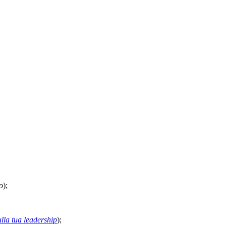
o
);
ulla tua leadership
);