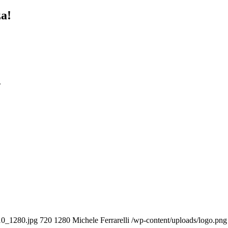
za!
.
210_1280.jpg
720
1280
Michele Ferrarelli
/wp-content/uploads/logo.png