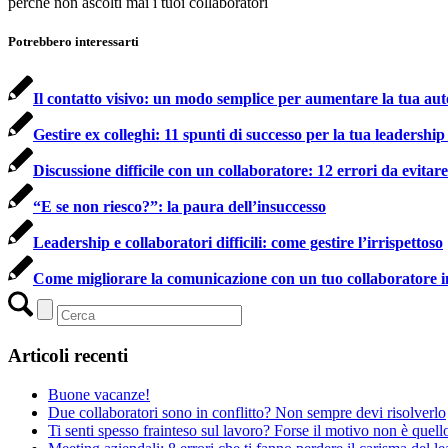
perché non ascolti mai i tuoi collaboratori
Potrebbero interessarti
Il contatto visivo: un modo semplice per aumentare la tua au
Gestire ex colleghi: 11 spunti di successo per la tua leadership
Discussione difficile con un collaboratore: 12 errori da evitare
“E se non riesco?”: la paura dell’insuccesso
Leadership e collaboratori difficili: come gestire l’irrispettoso
Come migliorare la comunicazione con un tuo collaboratore i
Articoli recenti
Buone vacanze!
Due collaboratori sono in conflitto? Non sempre devi risolverlo
Ti senti spesso frainteso sul lavoro? Forse il motivo non è quell