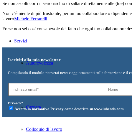
Se non ascolti corri il serio rischio di saltare direttamente alle (tue) 
Non c’è niente di più frustrante, per un tuo collaboratore o dipendente
lavoro.
Michele Ferrarelli
Forse non sei così consapevole del fatto che ogni tuo collaboratore de
Servizi
Iscriviti alla mia newsletter.
Autorevolezza
Compilando il modulo riceverai news e aggiornamenti sulla formazione e il c
Team Leadership
Privacy*
Carriera
Accetto la normativa Privacy come descritta su www.iubenda.com
Colloquio di lavoro