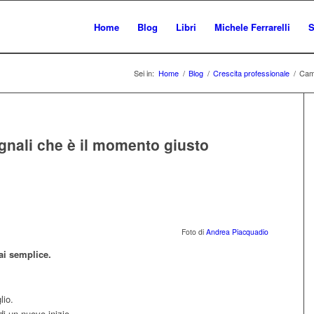
Home
Blog
Libri
Michele Ferrarelli
S
Sei in:
Home
/
Blog
/
Crescita professionale
/
Camb
gnali che è il momento giusto
Foto di
Andrea Piacquadio
ai semplice.
lio.
di un nuovo inizio.