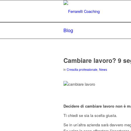
Blog
Cambiare lavoro? 9 se
in
Crescita professionale
,
News
Decidere di cambiare lavoro non è m
Ti chiedi se sia la scelta giusta.
Se in un’altra azienda sarà davvero meg
Se valga la pena affrontare l’incertezza 