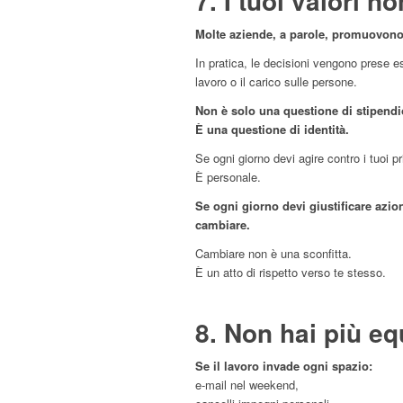
7. I tuoi valori n
Molte aziende, a parole, promuovono
In pratica, le decisioni vengono prese e
lavoro o il carico sulle persone.
Non è solo una questione di stipendi
È una questione di identità.
Se ogni giorno devi agire contro i tuoi pr
È personale.
Se ogni giorno devi giustificare azion
cambiare.
Cambiare non è una sconfitta.
È un atto di rispetto verso te stesso.
8. Non hai più equ
Se il lavoro invade ogni spazio:
e-mail nel weekend,