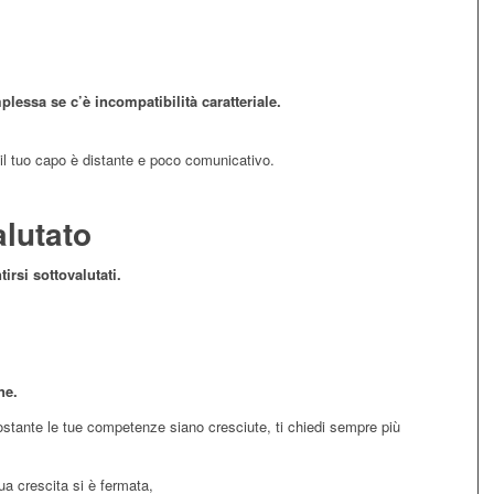
lessa se c’è incompatibilità caratteriale.
 il tuo capo è distante e poco comunicativo.
alutato
irsi sottovalutati.
ne.
ostante le tue competenze siano cresciute, ti chiedi sempre più
tua crescita si è fermata,