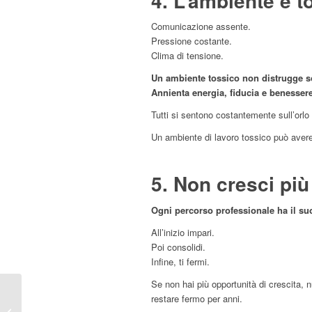
4. L’ambiente è t
Comunicazione assente.
Pressione costante.
Clima di tensione.
Un ambiente tossico non distrugge s
Annienta energia, fiducia e benessere
Tutti si sentono costantemente sull’orlo
Un ambiente di lavoro tossico può avere
5. Non cresci più
Ogni percorso professionale ha il suo
All’inizio impari.
Poi consolidi.
Infine, ti fermi.
Se non hai più opportunità di crescita,
Come gestire le
restare fermo per anni.
lamentele di un tuo