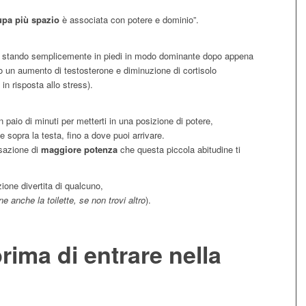
upa più spazio
è associata con potere e dominio”.
e stando semplicemente in piedi in modo dominante dopo appena
to un aumento di testosterone e diminuzione di cortisolo
in risposta allo stress).
n paio di minuti per metterti in una posizione di potere,
 sopra la testa, fino a dove puoi arrivare.
sazione di
maggiore potenza
che questa piccola abitudine ti
ione divertita di qualcuno,
e anche la toilette, se non trovi altro
).
prima di entrare nella