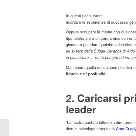
In questi pochi istanti,
ricordare le esperienze di successo gene
Oppure occupare la mente con qualcosa 
tipo telefonare a un caro amico con un
giocare o guardare qualche video diver
(
lo sketch della Subaru baracca di Aldo
ci posso fare … mi fa sempre ridere, 
Mantenere quella sensazione positiva ne
fiducia e di positività
.
2. Caricarsi p
leader
“La nostra postura influenza direttament
7 errori da evitare
dice la psicologa americana
Amy Cudd
quando gestisci