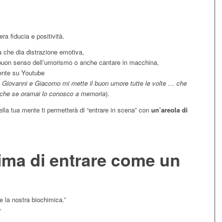
ra fiducia e positività.
che dia distrazione emotiva,
 buon senso dell’umorismo o anche cantare in macchina,
tente su Youtube
, Giovanni e Giacomo mi mette il buon umore tutte le volte … che
anche se oramai lo conosco a memoria
).
lla tua mente ti permetterà di “entrare in scena” con
un’areola di
rima di entrare come un
e la nostra biochimica.”
y