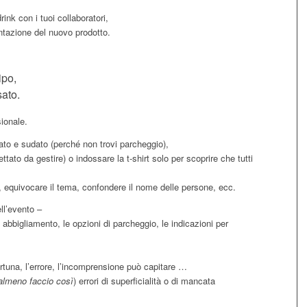
rink con i tuoi collaboratori,
entazione del nuovo prodotto.
ipo,
sato.
ionale.
lato e sudato (perché non trovi parcheggio),
ettato da gestire) o indossare la t-shirt solo per scoprire che tutti
, equivocare il tema, confondere il nome delle persone, ecc.
ell’evento –
i abbigliamento, le opzioni di parcheggio, le indicazioni per
fortuna, l’errore, l’incomprensione può capitare …
 almeno faccio così
) errori di superficialità o di mancata