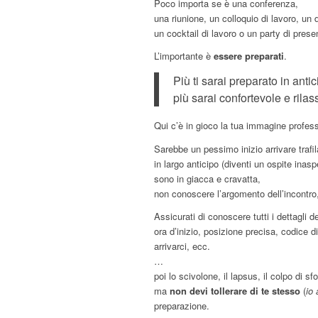
Poco importa se è una conferenza,
una riunione, un colloquio di lavoro, un d
un cocktail di lavoro o un party di pres
L’importante è
essere preparati
.
Più ti sarai preparato in antic
più sarai confortevole e rilas
Qui c’è in gioco la tua immagine profess
Sarebbe un pessimo inizio arrivare trafi
in largo anticipo (diventi un ospite inasp
sono in giacca e cravatta,
non conoscere l’argomento dell’incontro
Assicurati di conoscere tutti i dettagli d
ora d’inizio, posizione precisa, codice d
arrivarci, ecc.
…
poi lo scivolone, il lapsus, il colpo di s
ma
non devi tollerare di te stesso
(
io
preparazione.