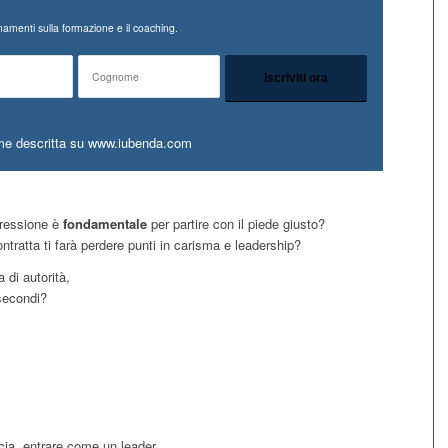
amenti sulla formazione e il coaching.
me descritta su www.iubenda.com
pressione è
fondamentale
per partire con il piede giusto?
tratta ti farà perdere punti in carisma e leadership?
 di autorità,
 secondi?
ucia, entrare come un leader …