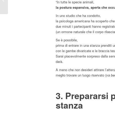
“In tutte le specie animali,
collaboratori più anziani
la postura espansiva, aperta che occ
di te
In uno studio che ha condotto,
la psicologa americana ha scoperto ch
due minuti i partecipanti hanno registra
(un ormone naturale che il corpo rilascia 
Se è possibile,
prima di entrare in una stanza prenditi u
con le gambe divaricate e le braccia tese
Sarai piacevolmente sorpreso dalla sen
darà.
A meno che non desideri attirare l’attenz
meglio trovare un luogo riservato (
va ben
3. Prepararsi 
stanza