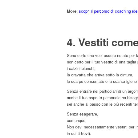
More:
scopri il percorso di coaching ide
4. Vestiti com
Sono certo che vuoi essere notato per la 
non certo per il tuo vestito di una taglia
i calzini bianchi,
la cravatta che arriva sotto la cintura,
le scarpe consumate o la scarsa igiene
Senza entrare nei particolari di un argo
anche il tuo aspetto personale ha bisog
sei anche al passo con le più recenti 
Senza esagerare,
comunque.
Non devi necessariamente vestirti per im
in cui ti trovi).