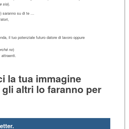
e sia
).
a
) saranno su di te …
atori,
ienda, il tuo potenziale futuro datore di lavoro oppure
erché no
)
attraenti.
ci la tua immagine
gli altri lo faranno per
etter.