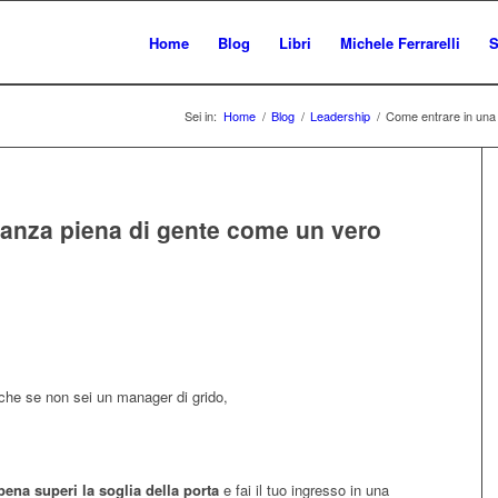
Home
Blog
Libri
Michele Ferrarelli
S
Sei in:
Home
/
Blog
/
Leadership
/
Come entrare in una 
tanza piena di gente come un vero
he se non sei un manager di grido,
ena superi la soglia della porta
e fai il tuo ingresso in una