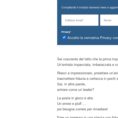
Compilando il modulo riceverai news e aggiorn
Privacy*
Accetto la normativa Privacy co
Sei cosciente del fatto che la prima im
Un’entrata impacciata, imbarazzata e con
Riesci a impressionare, proiettare un’aria
trasmettere fiducia e certezza in pochi
Sai, in altre parole,
entrare come un leader?
La posta in gioco è alta.
Un errore e pluff …
poi bisogna correre per rimediare!
Fare un ingresso in una stanza con fid