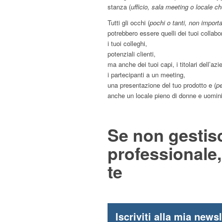
stanza (
ufficio, sala meeting o locale ch
Tutti gli occhi (
pochi o tanti, non import
potrebbero essere quelli dei tuoi collabor
i tuoi colleghi,
potenziali clienti,
ma anche dei tuoi capi, i titolari dell’az
i partecipanti a un meeting,
una presentazione del tuo prodotto e (
p
anche un locale pieno di donne e uomini 
Se non gestis
professionale, 
te
Iscriviti alla mia newsl