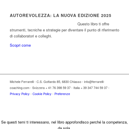
AUTOREVOLEZZA: LA NUOVA EDIZIONE 2025
Questo libro ti offre
strumenti, tecniche e strategie per diventare il punto di riferimento
di collaboratori e colleghi.
Scopri come
Michele Ferrarelli - C.S. Gottardo 85, 6830 Chiasso - info@ferrarelli-
coaching.com - Svizzera + 41 76 398 59 37 - Italia + 39 347 744 59 37 -
Privacy Policy
-
Cookie Policy
-
Preferenze
Se questi temi ti interessano, nel libro approfondisco perché la competenza,
da sola,