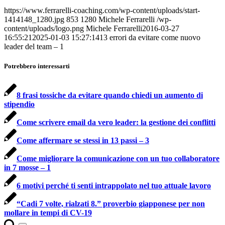
https://www.ferrarelli-coaching.com/wp-content/uploads/start-
1414148_1280.jpg
853
1280
Michele Ferrarelli
/wp-
content/uploads/logo.png
Michele Ferrarelli
2016-03-27
16:55:21
2025-01-03 15:27:14
13 errori da evitare come nuovo
leader del team – 1
Potrebbero interessarti
8 frasi tossiche da evitare quando chiedi un aumento di
stipendio
Come scrivere email da vero leader: la gestione dei conflitti
Come affermare se stessi in 13 passi – 3
Come migliorare la comunicazione con un tuo collaboratore
in 7 mosse – 1
6 motivi perché ti senti intrappolato nel tuo attuale lavoro
“Cadi 7 volte, rialzati 8.” proverbio giapponese per non
mollare in tempi di CV-19