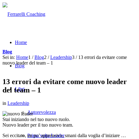
Home
Blog
Sei in:
Home
1
/
Blog
2
/
Leadership
3
/
13 errori da evitare come
nuovo leader del team – 1
Blog
13 errori da evitare come nuovo leader
del team – 1
Libri
in
Leadership
Autorevolezza
Stai iniziando nel tuo nuovo ruolo.
Nuovo leader per il tuo nuovo team.
Sei eccitato, un po’ apprensivo, smani dalla voglia d’iniziare …
Prima volta Leader