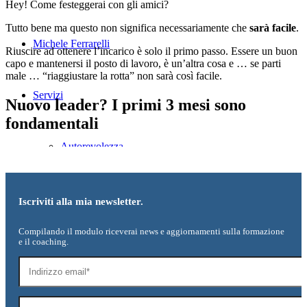
Hey! Come festeggerai con gli amici?
Tutto bene ma questo non significa necessariamente che
sarà facile
.
Michele Ferrarelli
Riuscire ad ottenere l’incarico è solo il primo passo. Essere un buon
capo e mantenersi il posto di lavoro, è un’altra cosa e … se parti
male … “riaggiustare la rotta” non sarà così facile.
Servizi
Nuovo leader? I primi 3 mesi sono
fondamentali
Autorevolezza
Team Leadership
Iscriviti alla mia newsletter.
Compilando il modulo riceverai news e aggiornamenti sulla formazione
e il coaching.
Carriera
Colloquio di lavoro