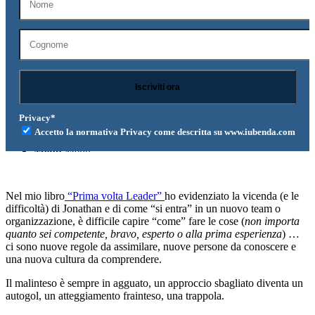
Contattami
Cerca
Privacy*
Accetto la normativa Privacy come descritta su www.iubenda.com
Menu
Menu
Nel mio libro
“Prima volta Leader”
ho evidenziato la vicenda (e le
difficoltà) di Jonathan e di come “si entra” in un nuovo team o
organizzazione, è difficile capire “come” fare le cose (
non importa
quanto sei competente, bravo, esperto o alla prima esperienza
) …
ci sono nuove regole da assimilare, nuove persone da conoscere e
una nuova cultura da comprendere.
Il malinteso è sempre in agguato, un approccio sbagliato diventa un
autogol, un atteggiamento frainteso, una trappola.