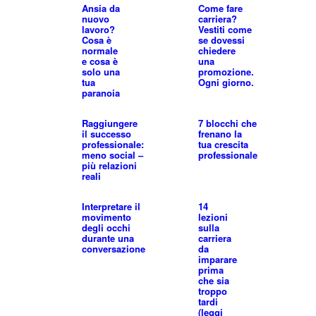
Ansia da
Come fare
nuovo
carriera?
lavoro?
Vestiti come
Cosa è
se dovessi
normale
chiedere
e cosa è
una
solo una
promozione.
tua
Ogni giorno.
paranoia
Raggiungere
7 blocchi che
il successo
frenano la
professionale:
tua crescita
meno social –
professionale
più relazioni
reali
Interpretare il
14
movimento
lezioni
degli occhi
sulla
durante una
carriera
conversazione
da
imparare
prima
che sia
troppo
tardi
(leggi