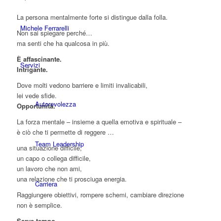
La persona mentalmente forte si distingue dalla folla.
Michele Ferrarelli
Non sai spiegare perché…
ma senti che ha qualcosa in più.
È affascinante.
Servizi
Intrigante.
Dove molti vedono barriere e limiti invalicabili,
lei vede sfide.
Autorevolezza
Opportunità.
La forza mentale – insieme a quella emotiva e spirituale –
è ciò che ti permette di reggere …
Team Leadership
una situazione difficile,
un capo o collega difficile,
un lavoro che non ami,
una relazione che ti prosciuga energia.
Carriera
Raggiungere obiettivi, rompere schemi, cambiare direzione
non è semplice.
Serve tempo.