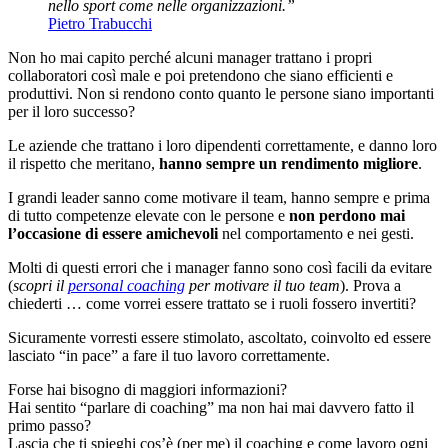
nello sport come nelle organizzazioni.”
Pietro Trabucchi
Non ho mai capito perché alcuni manager trattano i propri
collaboratori così male e poi pretendono che siano efficienti e
produttivi. Non si rendono conto quanto le persone siano importanti
per il loro successo?
Le aziende che trattano i loro dipendenti correttamente, e danno loro
il rispetto che meritano,
hanno sempre un rendimento migliore
.
I grandi leader sanno come motivare il team, hanno sempre e prima
di tutto competenze elevate con le persone e
non perdono mai
l’occasione di essere amichevoli
nel comportamento e nei gesti.
Molti di questi errori che i manager fanno sono così facili da evitare
(
scopri il
personal coaching
per motivare il tuo team
). Prova a
chiederti … come vorrei essere trattato se i ruoli fossero invertiti?
Sicuramente vorresti essere stimolato, ascoltato, coinvolto ed essere
lasciato “in pace” a fare il tuo lavoro correttamente.
Forse hai bisogno di maggiori informazioni?
Hai sentito “parlare di coaching” ma non hai mai davvero fatto il
primo passo?
Lascia che ti spieghi cos’è (per me) il coaching e come lavoro ogni