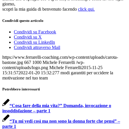
giorno,
scopri la mia guida di benvenuto facendo
click qui.
Condividi questo articolo
Condividi su Facebook
Condividi su X
Condividi su LinkedIn
Condividi attraverso Mail
https://www.ferrarelli-coaching.com/wp-content/uploads/carota-
bastone.jpg
667
1000
Michele Ferrarelli
/wp-
content/uploads/logo.png
Michele Ferrarelli
2015-11-25
15:31:57
2022-01-20 15:32:27
7 modi garantiti per uccidere la
motivazione nel tuo team
Potrebbero interessarti
“Cosa fare della mia vita?” Domanda, invocazione o
insoddisfazione – parte 1
“Tu mi vedi così ma non sono la donna forte che pensi” –
parte 1