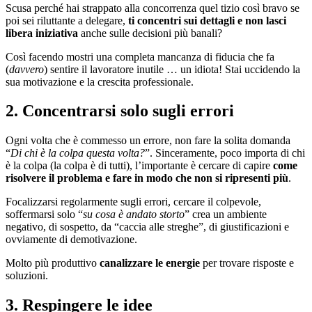
Scusa perché hai strappato alla concorrenza quel tizio così bravo se
poi sei riluttante a delegare,
ti concentri sui dettagli e non lasci
libera iniziativa
anche sulle decisioni più banali?
Così facendo mostri una completa mancanza di fiducia che fa
(
davvero
) sentire il lavoratore inutile … un idiota! Stai uccidendo la
sua motivazione e la crescita professionale.
2. Concentrarsi solo sugli errori
Ogni volta che è commesso un errore, non fare la solita domanda
“
Di chi è la colpa questa volta?
”. Sinceramente, poco importa di chi
è la colpa (la colpa è di tutti), l’importante è cercare di capire
come
risolvere il problema e fare in modo che non si ripresenti più
.
Focalizzarsi regolarmente sugli errori, cercare il colpevole,
soffermarsi solo “
su cosa è andato storto
” crea un ambiente
negativo, di sospetto, da “caccia alle streghe”, di giustificazioni e
ovviamente di demotivazione.
Molto più produttivo
canalizzare le energie
per trovare risposte e
soluzioni.
3. Respingere le idee