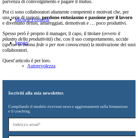
parvenza di coinvolgimento e pagare il mutuo.
Poi ci sono collaboratori altamente competenti e motivati che, per
una serie di ragioni,
perdono entusiasmo e passione per il lavoro
Michele Ferrarelli
e diventano delusi, amareggiati, demotivati e … poco produttivi.
Spesso però è proprio il manager, il capo, il titolare (
ovvero il
pilastro della produttività
) che, con il suo comportamento, uccide
Servizi
(
spesso in buona fede o per non conoscenza
) la motivazione dei suoi
collaboratori.
Quest’articolo è per loro.
Autorevolezza
Team Leadership
Iscriviti alla mia newsletter.
Compilando il modulo riceverai news e aggiornamenti sulla formazione
e il coaching.
Carriera
Colloquio di lavoro