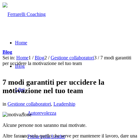
Home
Blog
Sei in:
Home
1
/
Blog
2
/
Gestione collaboratori
3
/
7 modi garantiti
per uccidere la motivazione nel tuo team
Blog
7 modi garantiti per uccidere la
motivazione nel tuo team
Libri
in
Gestione collaboratori
,
Leadership
Autorevolezza
Alcune persone non saranno mai motivate.
Altre faranno solo quello che serve per mantenere il lavoro, dare una
Prima volta Leader