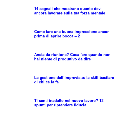
14 segnali che mostrano quanto devi
ancora lavorare sulla tua forza mentale
Come fare una buona impressione ancor
prima di aprire bocca – 2
Ansia da riunione? Cosa fare quando non
hai niente di produttivo da dire
La gestione dell’imprevisto: la skill basilare
di chi ce la fa
Ti senti inadatto nel nuovo lavoro? 12
spunti per riprendere fiducia