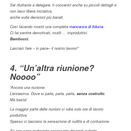
Sei riluttante a delegare, ti concentri anche su piccoli dettagli e
non lasci libera iniziativa,
anche sulle decisioni più banali.
Così facendo mostri una completa
mancanza di fiducia
.
Ci fai sentire demotivati, inutili … improduttivi.
Bambocci.
Lasciaci fare – in pace– il nostro lavoro!”
4. “Un’altra riunione?
Noooo”
“Ancora una riunione.
L’ennesima. Dove si parla, parla, parla,
senza costrutto
.
Ma basta!
La maggior parte delle riunioni ci ruba solo ore di lavoro
produttive.
Spesso ci lasciano la sensazione di nullità e di confusione.
Se non sono realmente necessarie dovresti evitarle.