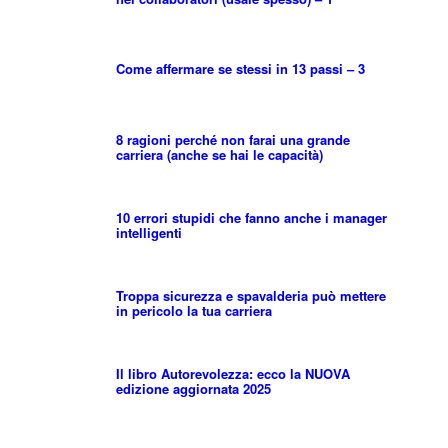
Come affermare se stessi in 13 passi – 3
8 ragioni perché non farai una grande
carriera (anche se hai le capacità)
10 errori stupidi che fanno anche i manager
intelligenti
Troppa sicurezza e spavalderia può mettere
in pericolo la tua carriera
Il libro Autorevolezza: ecco la NUOVA
edizione aggiornata 2025