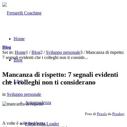
Home
Blog
Sei in:
Home
1
/
Blog
2
/
Sviluppo personale
3
/
Mancanza di rispetto:
7 segnali evidenti che i colleghi non ti conside...
Blog
Mancanza di rispetto: 7 segnali evidenti
che i colleghi non ti considerano
Libri
in
Sviluppo personale
Autorevolezza
Foto di
Pexels
da
Pixabay
A volte è solo freddezza.
Prima volta Leader