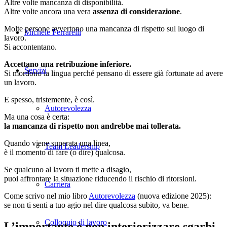
Altre volte mancanza di disponibilità.
Altre volte ancora una vera
assenza di considerazione
.
Molte persone avvertono una mancanza di rispetto sul luogo di
Michele Ferrarelli
lavoro.
Si accontentano.
Accettano una retribuzione inferiore.
Servizi
Si mordono la lingua perché pensano di essere già fortunate ad avere
un lavoro.
E spesso, tristemente, è così.
Autorevolezza
Ma una cosa è certa:
la mancanza di rispetto non andrebbe mai tollerata.
Quando viene superata una linea,
Team Leadership
è il momento di fare (o dire) qualcosa.
Se qualcuno al lavoro ti mette a disagio,
puoi affrontare la situazione riducendo il rischio di ritorsioni.
Carriera
Come scrivo nel mio libro
Autorevolezza
(nuova edizione 2025):
se non ti senti a tuo agio nel dire qualcosa subito, va bene.
Colloquio di lavoro
L’importante è non interiorizzare sgarbi