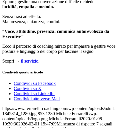
Eppure, gestire una conversazione difficile richiede
lucidità, empatia e metodo.
Senza frasi ad effetto.
Ma presenza, chiarezza, confini.
“Voce, attitudine, presenza: comunica autorevolezza da
Executive”
Ecco il percorso di coaching mirato per imparare a gestire voce,
postura e linguaggio del corpo per lasciare il segno.
Scopri →
il servizio
.
Condividi questo articolo
Condividi su Facebook
Condividi su X
Condividi su LinkedIn
Condividi attraverso Mail
https://www.ferrarelli-coaching.com/wp-content/uploads/adult-
1845814_1280.jpg
853
1280
Michele Ferrarelli
/wp-
content/uploads/logo.png
Michele Ferrarelli
2020-01-08
10:30:30
2026-03-01 15:47:09
Mancanza di rispetto: 7 segnali