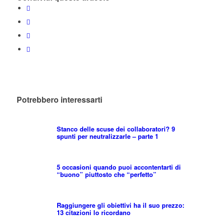
Potrebbero interessarti
Stanco delle scuse dei collaboratori? 9
spunti per neutralizzarle – parte 1
5 occasioni quando puoi accontentarti di
“buono” piuttosto che “perfetto”
Raggiungere gli obiettivi ha il suo prezzo:
13 citazioni lo ricordano