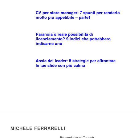
CV per store manager: 7 spunti per renderlo
molto più appetibile – parte1
Paranoia o reale possibilità di
licenziamento? 9 indizi che potrebbero
indicarne uno
Ansia del leader: 5 strategie per affrontare
le tue sfide con più calma
MICHELE FERRARELLI
Formatore e Coach.