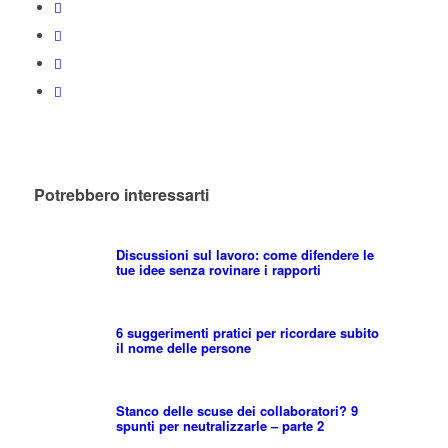
Potrebbero interessarti
Discussioni sul lavoro: come difendere le
tue idee senza rovinare i rapporti
6 suggerimenti pratici per ricordare subito
il nome delle persone
Stanco delle scuse dei collaboratori? 9
spunti per neutralizzarle – parte 2