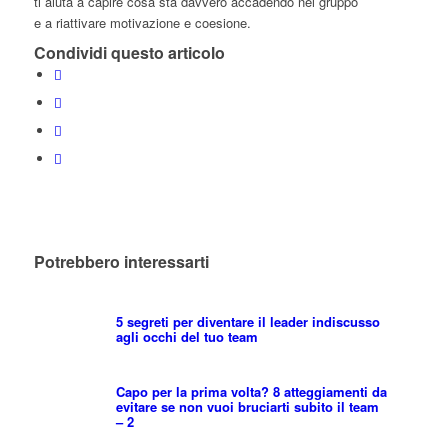
ti aiuta a capire cosa sta davvero accadendo nel gruppo
e a riattivare motivazione e coesione.
Condividi questo articolo
Potrebbero interessarti
5 segreti per diventare il leader indiscusso
agli occhi del tuo team
Capo per la prima volta? 8 atteggiamenti da
evitare se non vuoi bruciarti subito il team
– 2