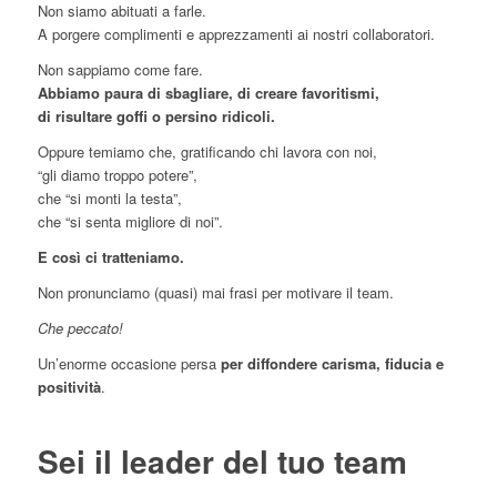
Non siamo abituati a farle.
A porgere complimenti e apprezzamenti ai nostri collaboratori.
Non sappiamo come fare.
Abbiamo paura di sbagliare, di creare favoritismi,
di risultare goffi o persino ridicoli.
Oppure temiamo che, gratificando chi lavora con noi,
“gli diamo troppo potere”,
che “si monti la testa”,
che “si senta migliore di noi”.
E così ci tratteniamo.
Non pronunciamo (quasi) mai frasi per motivare il team.
Che peccato!
Un’enorme occasione persa
per diffondere carisma, fiducia e
positività
.
Sei il leader del tuo team