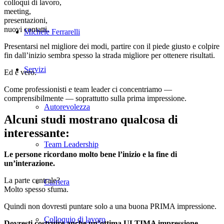
colloqui di lavoro,
meeting,
presentazioni,
nuovi contatti.
Michele Ferrarelli
Presentarsi nel migliore dei modi, partire con il piede giusto e colpire
fin dall’inizio sembra spesso la strada migliore per ottenere risultati.
Servizi
Ed è vero.
Come professionisti e team leader ci concentriamo —
comprensibilmente — soprattutto sulla prima impressione.
Autorevolezza
Alcuni studi mostrano qualcosa di
interessante:
Team Leadership
Le persone ricordano molto bene l’inizio e la fine di
un’interazione.
La parte centrale?
Carriera
Molto spesso sfuma.
Quindi non dovresti puntare solo a una buona PRIMA impressione.
Colloquio di lavoro
Dovresti costruire anche un’ottima ULTIMA impressione.