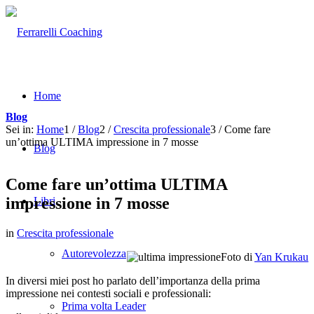
Home
Blog
Sei in:
Home
1
/
Blog
2
/
Crescita professionale
3
/
Come fare
un’ottima ULTIMA impressione in 7 mosse
Blog
Come fare un’ottima ULTIMA
impressione in 7 mosse
Libri
in
Crescita professionale
Autorevolezza
Foto di
Yan Krukau
In diversi miei post ho parlato dell’importanza della prima
impressione nei contesti sociali e professionali:
Prima volta Leader