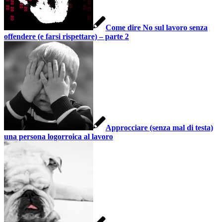
Come dire No sul lavoro senza
offendere (e farsi rispettare) – parte 2
Approcciare (senza mal di testa)
una persona logorroica al lavoro