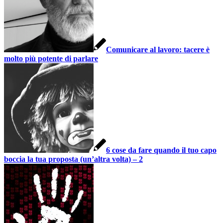
Comunicare al lavoro: tacere è
molto più potente di parlare
6 cose da fare quando il tuo capo
boccia la tua proposta (un’altra volta) – 2