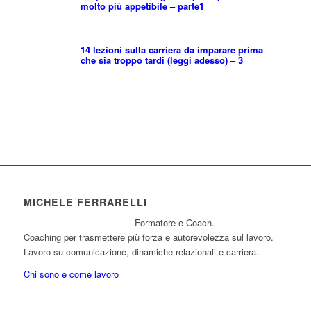
molto più appetibile – parte1
14 lezioni sulla carriera da imparare prima
che sia troppo tardi (leggi adesso) – 3
MICHELE FERRARELLI
Formatore e Coach.
Coaching per trasmettere più forza e autorevolezza sul lavoro.
Lavoro su comunicazione, dinamiche relazionali e carriera.
Chi sono e come lavoro