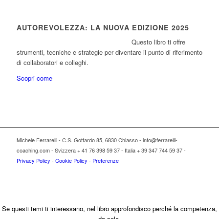
AUTOREVOLEZZA: LA NUOVA EDIZIONE 2025
Questo libro ti offre
strumenti, tecniche e strategie per diventare il punto di riferimento
di collaboratori e colleghi.
Scopri come
Michele Ferrarelli - C.S. Gottardo 85, 6830 Chiasso - info@ferrarelli-
coaching.com - Svizzera + 41 76 398 59 37 - Italia + 39 347 744 59 37 -
Privacy Policy
-
Cookie Policy
-
Preferenze
Se questi temi ti interessano, nel libro approfondisco perché la competenza,
da sola,