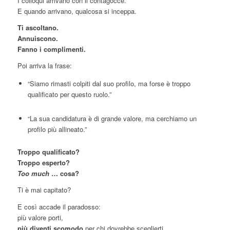
I colloqui arrivano con il contagocce.
E quando arrivano, qualcosa si inceppa.
Ti ascoltano.
Annuiscono.
Fanno i complimenti.
Poi arriva la frase:
“Siamo rimasti colpiti dal suo profilo, ma forse è troppo
qualificato per questo ruolo.”
“La sua candidatura è di grande valore, ma cerchiamo un
profilo più allineato.”
Troppo qualificato?
Troppo esperto?
Too much
… cosa?
Ti è mai capitato?
E così accade il paradosso:
più valore porti,
più diventi scomodo
per chi dovrebbe sceglierti.