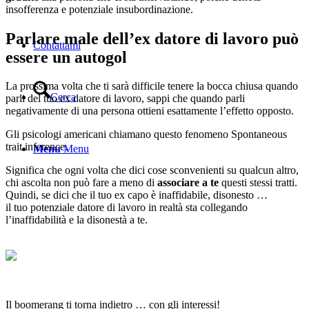
insofferenza e potenziale insubordinazione.
Parlare male dell’ex datore di lavoro può
Contattami
essere un autogol
La prossima volta che ti sarà difficile tenere la bocca chiusa quando
Cerca
parli del tuo ex datore di lavoro, sappi che quando parli
negativamente di una persona ottieni esattamente l’effetto opposto.
Gli psicologi americani chiamano questo fenomeno Spontaneous
trait inference.
Menu
Menu
Significa che ogni volta che dici cose sconvenienti su qualcun altro,
chi ascolta non può fare a meno di
associare a te
questi stessi tratti.
Quindi, se dici che il tuo ex capo è inaffidabile, disonesto …
il tuo potenziale datore di lavoro in realtà sta collegando
l’inaffidabilità e la disonestà a te.
Il boomerang ti torna indietro … con gli interessi!