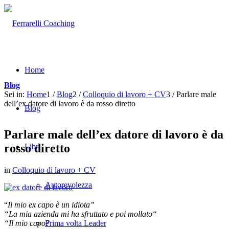
Home
Blog
Sei in:
Home
1
/
Blog
2
/
Colloquio di lavoro + CV
3
/
Parlare male
dell’ex datore di lavoro è da rosso diretto
Blog
Parlare male dell’ex datore di lavoro è da
rosso diretto
Libri
in
Colloquio di lavoro + CV
Autorevolezza
“
Il mio ex capo è un idiota”
“La mia azienda mi ha sfruttato e poi mollato“
“Il mio capo?
Prima volta Leader