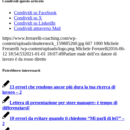
Condividi questo articolo
Condividi su Facebook
Condividi su X
Condividi su LinkedIn
Condividi attraverso Mail
https://www.ferrarelli-coaching.com/wp-
content/uploads/shutterstock_159885260.jpg
667
1000
Michele
Ferrarelli
/wp-content/uploads/logo.png
Michele Ferrarelli
2016-06-
12 18:54:53
2021-01-01 18:07:49
Parlare male dell’ex datore di
lavoro è da rosso diretto
Potrebbero interessarti
13 errori che rendono ancor più dura la tua ricerca di
lavoro – 2
Lettera di presentazione per store manager: è tempo di
differenziarsi!
10 errori da evitare quando ti chiedono “Mi parli di lei?” –
2