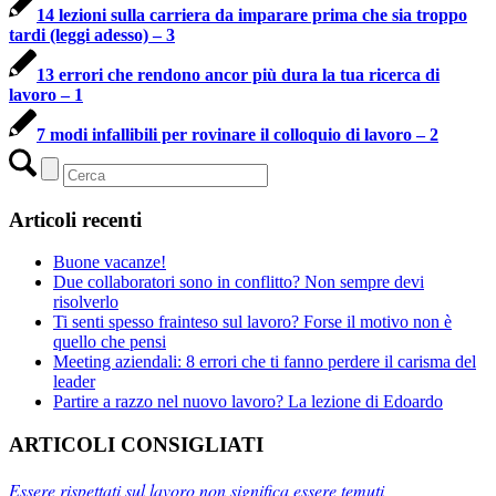
14 lezioni sulla carriera da imparare prima che sia troppo
tardi (leggi adesso) – 3
13 errori che rendono ancor più dura la tua ricerca di
lavoro – 1
7 modi infallibili per rovinare il colloquio di lavoro – 2
Articoli recenti
Buone vacanze!
Due collaboratori sono in conflitto? Non sempre devi
risolverlo
Ti senti spesso frainteso sul lavoro? Forse il motivo non è
quello che pensi
Meeting aziendali: 8 errori che ti fanno perdere il carisma del
leader
Partire a razzo nel nuovo lavoro? La lezione di Edoardo
ARTICOLI CONSIGLIATI
Essere rispettati sul lavoro non significa essere temuti