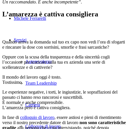
Un raccomandato. E anche incompetente”.
L’amarezza è cattiva consigliera
Michele Ferrarelli
Servizi
Quando arriva la domanda sul tuo ex capo non vedi l’ora di sfogarti
e rincarare la dose con sorrisini, smorfie e frasi sarcastiche?
Oppure con la scusa della trasparenza e della sincerità cogli
Autorevolezza
l’occasione per scaricare sulla tua ex azienda una serie di
scelleratezze e di cattiverie?
Il mondo del lavoro oggi è tosto.
Tostissimo.
Team Leadership
Le esperienze negative, i torti, le ingiustizie, le sopraffazioni del
passato ci hanno reso rancorosi e suscettibili.
È normale e anche comprensibile.
Carriera
L’amarezza però è cattiva consigliera.
In fase di
colloquio di lavoro
, essere astiosi e pieni di risentimento
verso il nostro precedente datore di lavoro
non sono caratteristiche
Colloquio di lavoro
gradite
alla persona che ci sta intervistando, poiché denota