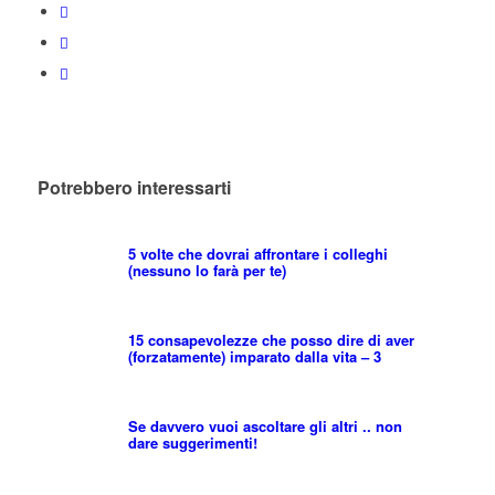
Potrebbero interessarti
5 volte che dovrai affrontare i colleghi
(nessuno lo farà per te)
15 consapevolezze che posso dire di aver
(forzatamente) imparato dalla vita – 3
Se davvero vuoi ascoltare gli altri .. non
dare suggerimenti!