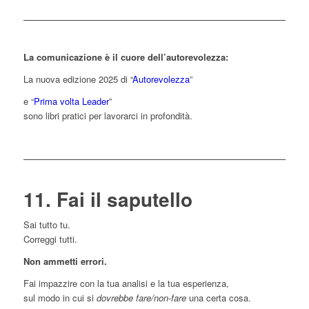
La comunicazione è il cuore dell’autorevolezza:
La nuova edizione 2025 di “
Autorevolezza
”
e “
Prima volta Leader
”
sono libri pratici per lavorarci in profondità.
11. Fai il saputello
Sai tutto tu.
Correggi tutti.
Non ammetti errori.
Fai impazzire con la tua analisi e la tua esperienza,
sul modo in cui si
dovrebbe fare/non-fare
una certa cosa.