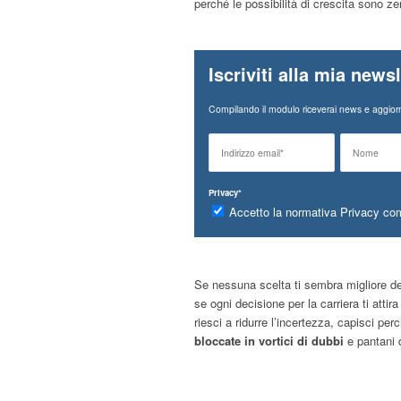
perché le possibilità di crescita sono z
Iscriviti alla mia newsl
Compilando il modulo riceverai news e aggiorn
Privacy*
Accetto la normativa Privacy co
Se nessuna scelta ti sembra migliore del
se ogni decisione per la carriera ti atti
riesci a ridurre l’incertezza, capisci p
bloccate in vortici di dubbi
e pantani 