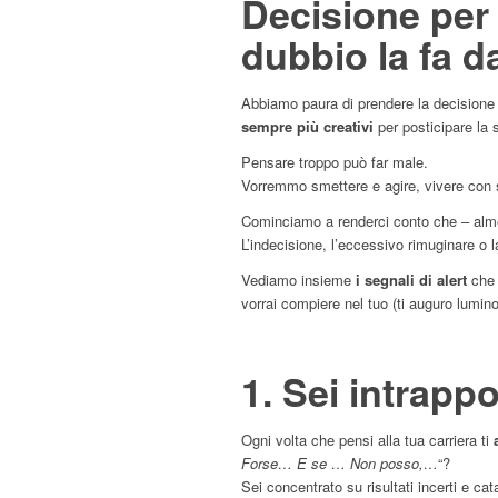
Decisione per 
dubbio la fa 
Abbiamo paura di prendere la decisione
sempre più creativi
per posticipare la 
Pensare troppo può far male.
Vorremmo smettere e agire, vivere con 
Cominciamo a renderci conto che – alme
L’indecisione, l’eccessivo rimuginare o la
Vediamo insieme
i segnali di alert
che 
vorrai compiere nel tuo (ti auguro lumin
1. Sei intrapp
Ogni volta che pensi alla tua carriera ti
Forse… E se … Non posso,…
“?
Sei concentrato su risultati incerti e cata