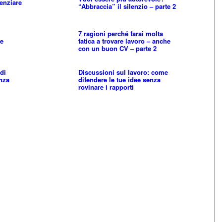
enziare
“Abbraccia” il silenzio – parte 2
7 ragioni perché farai molta
 e
fatica a trovare lavoro – anche
con un buon CV – parte 2
di
Discussioni sul lavoro: come
anza
difendere le tue idee senza
rovinare i rapporti