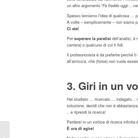
un altro argomento “
Fa freddo oggi… ve
Spesso temiamo l’idea di qualcosa … pi
A volte – semplicemente – non siamo pron
Ci sta!
Per
superare la paralisi
dell’analisi, è
carriera) o qualcuno di cui ti fidi.
Il professionista è da preferire perché ti
all’amico/a, che (forse) non vuole essere
3. Giri in un vo
Hai studiato … ricercato … indagato… i
soluzione, decidi che non è abbastanza,
.. e riprendi la ricerca!
Perdersi in un vortice di ricerca infini
È ora di agire!
Vuoi potenziare la tua
comunicazione al