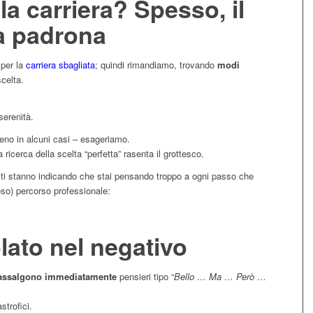
la carriera? Spesso, il
da padrona
 per la
carriera sbagliata
; quindi rimandiamo, trovando
modi
scelta.
serenità.
no in alcuni casi – esageriamo.
 ricerca della scelta “perfetta” rasenta il grottesco.
ti stanno indicando che stai pensando troppo a ogni passo che
oso) percorso professionale:
olato nel negativo
assalgono immediatamente
pensieri tipo “
Bello … Ma … Però …
strofici.