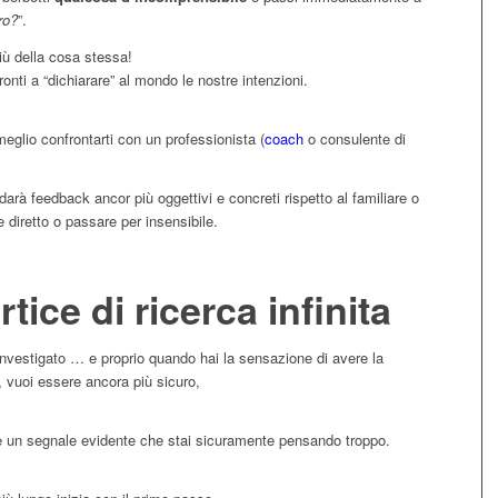
ro?
”.
ù della cosa stessa!
ti a “dichiarare” al mondo le nostre intenzioni.
 meglio confrontarti con un professionista (
coach
o consulente di
 darà feedback ancor più oggettivi e concreti rispetto al familiare o
 diretto o passare per insensibile.
rtice di ricerca infinita
nvestigato … e proprio quando hai la sensazione di avere la
 vuoi essere ancora più sicuro,
ta è un segnale evidente che stai sicuramente pensando troppo.