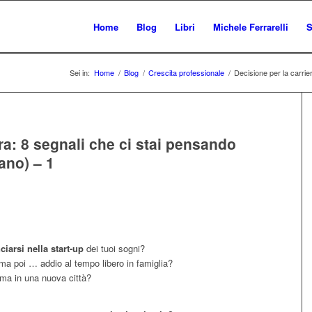
Home
Blog
Libri
Michele Ferrarelli
S
Sei in:
Home
/
Blog
/
Crescita professionale
/
Decisione per la carrier
ra: 8 segnali che ci stai pensando
ano) – 1
ciarsi nella start-up
dei tuoi sogni?
a poi … addio al tempo libero in famiglia?
 ma in una nuova città?