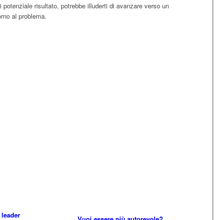
i potenziale risultato, potrebbe illuderti di avanzare verso un
torno al problema.
 leader
Vuoi essere più autorevole?