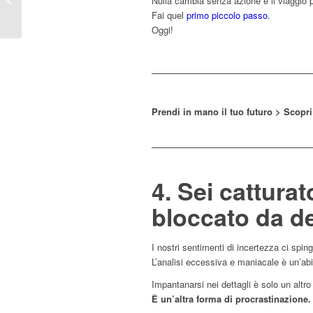
Nulla cambia senza azione e il viaggio p
lavoro? Occhio a
Fai quel
primo piccolo passo
.
questo errore fon...
Oggi!
Prendi in mano il tuo futuro > Scopri
4. Sei catturat
bloccato da de
I nostri sentimenti di incertezza ci spi
L’analisi eccessiva e maniacale è un’abi
Impantanarsi nei dettagli è solo un altr
È un’altra forma di procrastinazione.