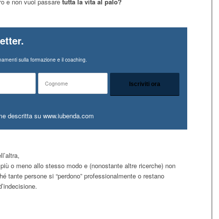
ero e non vuoi passare
tutta la vita al palo?
etter.
amenti sulla formazione e il coaching.
me descritta su www.iubenda.com
l’altra,
ra più o meno allo stesso modo e (nonostante altre ricerche) non
erché tante persone si “perdono” professionalmente o restano
d’indecisione.