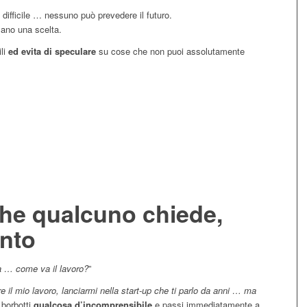
 difficile … nessuno può prevedere il futuro.
zano una scelta.
ili
ed evita di speculare
su cose che non puoi assolutamente
che qualcuno chiede,
nto
a … come va il lavoro?
”
re il mio lavoro, lanciarmi nella start-up che ti parlo da anni … ma
 borbotti
qualcosa d’incomprensibile
e passi immediatamente a