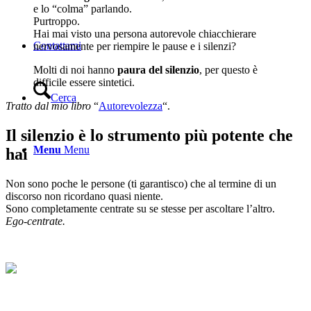
e lo “colma” parlando.
Purtroppo.
Hai mai visto una persona autorevole chiacchierare
Contattami
nervosamente per riempire le pause e i silenzi?
Molti di noi hanno
paura del silenzio
, per questo è
difficile essere sintetici.
Cerca
Tratto dal mio libro
“
Autorevolezza
“.
Il silenzio è lo strumento più potente che
Menu
Menu
hai
Non sono poche le persone (ti garantisco) che al termine di un
discorso non ricordano quasi niente.
Sono completamente centrate su se stesse per ascoltare l’altro.
Ego-centrate.