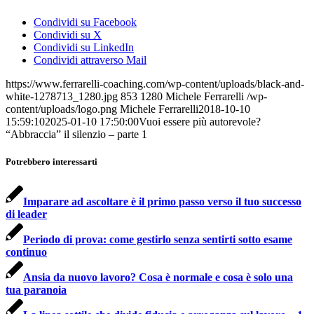
Condividi su Facebook
Condividi su X
Condividi su LinkedIn
Condividi attraverso Mail
https://www.ferrarelli-coaching.com/wp-content/uploads/black-and-
white-1278713_1280.jpg
853
1280
Michele Ferrarelli
/wp-
content/uploads/logo.png
Michele Ferrarelli
2018-10-10
15:59:10
2025-01-10 17:50:00
Vuoi essere più autorevole?
“Abbraccia” il silenzio – parte 1
Potrebbero interessarti
Imparare ad ascoltare è il primo passo verso il tuo successo
di leader
Periodo di prova: come gestirlo senza sentirti sotto esame
continuo
Ansia da nuovo lavoro? Cosa è normale e cosa è solo una
tua paranoia