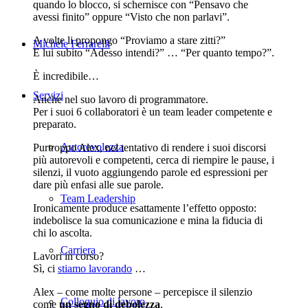
quando lo blocco, si schernisce con “Pensavo che
avessi finito” oppure “Visto che non parlavi”.
A volte li propongo “Proviamo a stare zitti?”
Michele Ferrarelli
E lui subito “Adesso intendi?” … “Per quanto tempo?”.
È incredibile…
Servizi
Anche nel suo lavoro di programmatore.
Per i suoi 6 collaboratori è un team leader competente e
preparato.
Autorevolezza
Purtroppo Alex, nel tentativo di rendere i suoi discorsi
più autorevoli e competenti, cerca di riempire le pause, i
silenzi, il vuoto aggiungendo parole ed espressioni per
dare più enfasi alle sue parole.
Team Leadership
Ironicamente produce esattamente l’effetto opposto:
indebolisce la sua comunicazione e mina la fiducia di
chi lo ascolta.
Carriera
Lavori in corso?
Sì, ci
stiamo lavorando
…
Alex – come molte persone – percepisce il silenzio
Colloquio di lavoro
come
un segno di debolezza
,