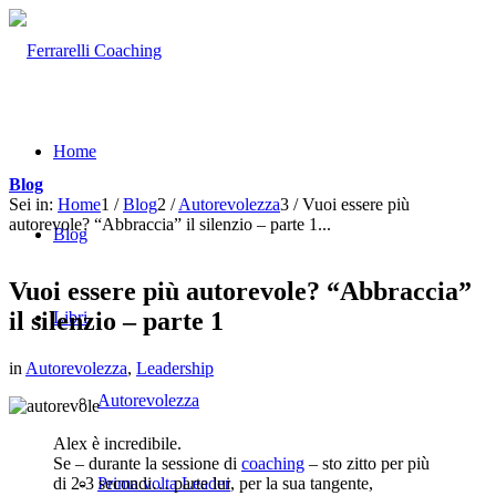
Home
Blog
Sei in:
Home
1
/
Blog
2
/
Autorevolezza
3
/
Vuoi essere più
autorevole? “Abbraccia” il silenzio – parte 1...
Blog
Vuoi essere più autorevole? “Abbraccia”
il silenzio – parte 1
Libri
in
Autorevolezza
,
Leadership
Autorevolezza
Alex è incredibile.
Se – durante la sessione di
coaching
– sto zitto per più
di 2-3 secondi… parte lui, per la sua tangente,
Prima volta Leader