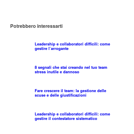
Potrebbero interessarti
Leadership e collaboratori difficili: come
gestire l’arrogante
8 segnali che stai creando nel tuo team
stress inutile e dannoso
Fare crescere il team: la gestione delle
scuse e delle giustificazioni
Leadership e collaboratori difficili: come
gestire il contestatore sistematico