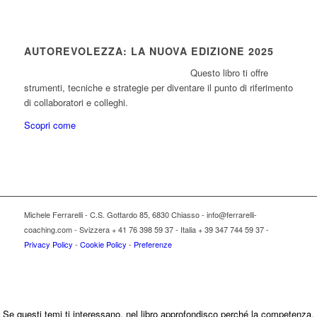
AUTOREVOLEZZA: LA NUOVA EDIZIONE 2025
Questo libro ti offre
strumenti, tecniche e strategie per diventare il punto di riferimento
di collaboratori e colleghi.
Scopri come
Michele Ferrarelli - C.S. Gottardo 85, 6830 Chiasso - info@ferrarelli-
coaching.com - Svizzera + 41 76 398 59 37 - Italia + 39 347 744 59 37 -
Privacy Policy
-
Cookie Policy
-
Preferenze
Se questi temi ti interessano, nel libro approfondisco perché la competenza,