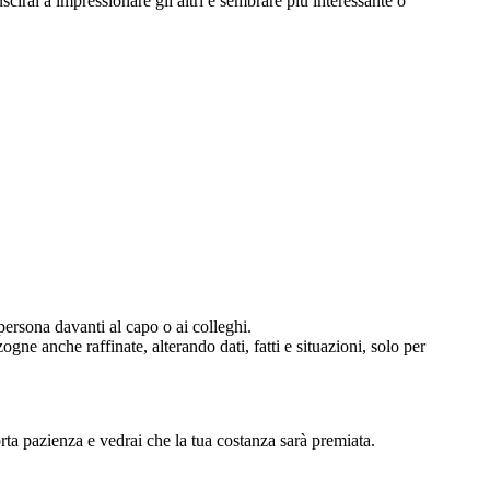
scirai a impressionare gli altri e sembrare più interessante o
persona davanti al capo o ai colleghi.
ne anche raffinate, alterando dati, fatti e situazioni, solo per
ta pazienza e vedrai che la tua costanza sarà premiata.