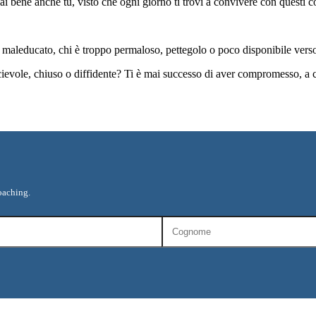
lo sai bene anche tu, visto che ogni giorno ti trovi a convivere con quest
è maleducato, chi è troppo permaloso, pettegolo o poco disponibile verso g
 socievole, chiuso o diffidente? Ti è mai successo di aver compromesso, a 
oaching.