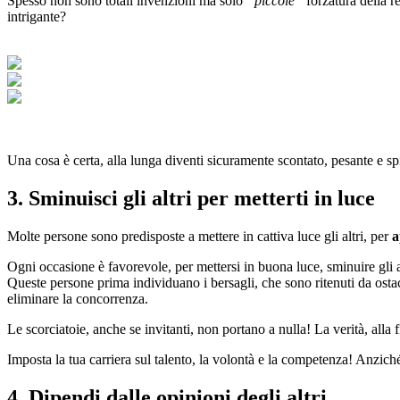
Spesso non sono totali invenzioni ma solo
“piccole”
forzatura della re
intrigante?
Una cosa è certa, alla lunga diventi sicuramente scontato, pesante e sping
3. Sminuisci gli altri per metterti in luce
Molte persone sono predisposte a mettere in cattiva luce gli altri, per
a
Ogni occasione è favorevole, per mettersi in buona luce, sminuire gli a
Queste persone prima individuano i bersagli, che sono ritenuti da ostaco
eliminare la concorrenza.
Le scorciatoie, anche se invitanti, non portano a nulla! La verità, alla
Imposta la tua carriera sul talento, la volontà e la competenza! Anziché 
4. Dipendi dalle opinioni degli altri