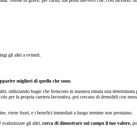
altà. Niente di grave, per carità, ma pensi davvero che, così facendo, riu
i gli altri a evitarti.
pparire migliori di quello che sono
.
ltri, utilizzando bugie che feriscono in maniera mirata una determinata 
lo per la propria carriera lavorativa, poi cercano di demolirli con menzog
 fine, viene fuori, e i benefici immediati a lungo termine non premiano.
svalorizzare gli altri,
cerca di
dimostrare sul campo il tuo valore,
por