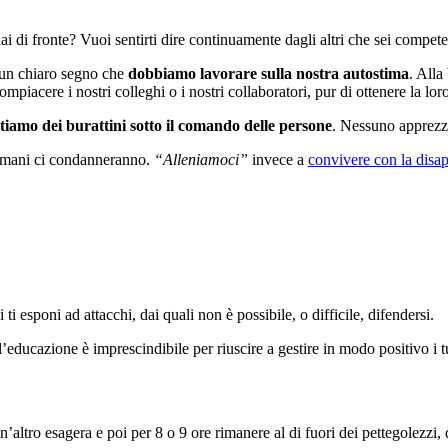
ai di fronte? Vuoi sentirti dire continuamente dagli altri che sei compet
 un chiaro segno che
dobbiamo lavorare sulla nostra autostima
. Alla
piacere i nostri colleghi o i nostri collaboratori, pur di ottenere la lor
ntiamo dei burattini sotto il comando delle persone
. Nessuno apprezza
domani ci condanneranno.
“Alleniamoci”
invece a
convivere con la disa
i esponi ad attacchi, dai quali non è possibile, o difficile, difendersi.
’educazione è imprescindibile per riuscire a gestire in modo positivo i tu
altro esagera e poi per 8 o 9 ore rimanere al di fuori dei pettegolezzi, 