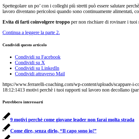
Spettegolare un po’ con i colleghi più stretti può essere salutare perch
lavoro diventano pericolosi quando sono continuamente alimentati, con 
Evita di farti coinvolgere troppo
per non rischiare di rovinare i tuoi 
Continua a leggere la parte 2.
Condividi questo articolo
Condividi su Facebook
Condividi su X
Condividi su LinkedIn
Condividi attraverso Mail
https://www.ferrarelli-coaching.com/wp-content/uploads/scappare-i-col
18:12:14
13 motivi perchè i tuoi rapporti sul lavoro non decollano (par
Potrebbero interessarti
9 motivi perchè come giovane leader non farai molta strada
Come dire, senza dirlo, “Il capo sono io!”