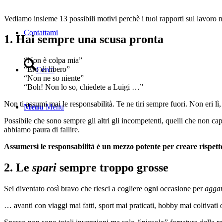
Vediamo insieme 13 possibili motivi perchè i tuoi rapporti sul lavoro no
Contattami
1. Hai sempre una scusa pronta
“Non è colpa mia”
“Ero di libero”
Cerca
“Non ne so niente”
“Boh! Non lo so, chiedete a Luigi …”
Non ti assumi mai le responsabilità. Te ne tiri sempre fuori. Non eri lì
Menu
Menu
Possibile che sono sempre gli altri gli incompetenti, quelli che non ca
abbiamo paura di fallire.
Assumersi le responsabilità è un mezzo potente per creare rispetto
2. Le
spari
sempre troppo grosse
Sei diventato così bravo che riesci a cogliere ogni occasione per
aggan
… avanti con viaggi mai fatti, sport mai praticati, hobby mai coltivat