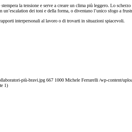
è stempera la tensione e serve a creare un clima più leggero. Lo scherzo d
un’escalation dei toni e della forma, o diventano l’unico sfogo a frustr
rapporti interpersonali al lavoro o di trovarti in situazioni spiacevoli.
laboratori-più-bravi.jpg
667
1000
Michele Ferrarelli
/wp-content/uplo
te 1)