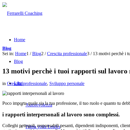
Home
Blog
Sei in:
Home
1
/
Blog
2
/
Crescita professionale
3
/
13 motivi perchè i t
Blog
13 motivi perchè i tuoi rapporti sul lavoro
Libri
in
Crescita professionale
,
Sviluppo personale
Poco importa quale sia la tua professione, il tuo ruolo e quanto tu deb
Autorevolezza
i rapporti interpersonali al lavoro sono complessi.
Colleghi pettegoli, responsabili pesanti, dipendenti indisponenti, clien
Prima volta Leader