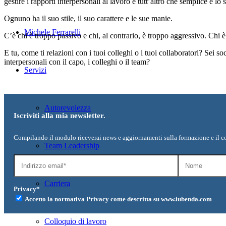
gestire i rapporti interpersonali al lavoro è tutt’altro che semplice e 
Ognuno ha il suo stile, il suo carattere e le sue manie.
Michele Ferrarelli
C’è chi è troppo passivo e chi, al contrario, è troppo aggressivo. Chi 
E tu, come ti relazioni con i tuoi colleghi o i tuoi collaboratori? Sei
interpersonali con il capo, i colleghi o il team?
Servizi
Autorevolezza
Iscriviti alla mia newsletter.
Compilando il modulo riceverai news e aggiornamenti sulla formazione e il c
Team Leadership
Carriera
Privacy*
Accetto la normativa Privacy come descritta su www.iubenda.com
Colloquio di lavoro