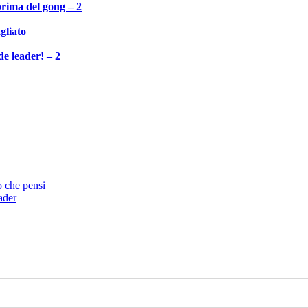
 prima del gong – 2
gliato
de leader! – 2
o che pensi
ader