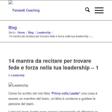
Blog
Sei in:
Home
/
Blog
/
Leadership
/
14 mantra da recitare per trovare fede e forza nella tua leadership –...
14 mantra da recitare per trovare
fede e forza nella tua leadership – 1
in
Leadership
Come ho scritto nel mio libro
“Prima volta Leader”
una cosa è
essere un membro del team, un’altra è condurre e guidare le
persone del team.
I giovani team leader sono spesso impreparati ad affrontare la