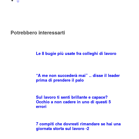
Potrebbero interessarti
Le 8 bugie più usate fra colleghi di lavoro
“A me non succederà mai” .. disse il leader
prima di prendere il palo
Sul lavoro ti senti brillante e capace?
Occhio a non cadere in uno di questi 5
errori
7 compiti che dovresti rimandare se hai una
giornata storta sul lavoro -2