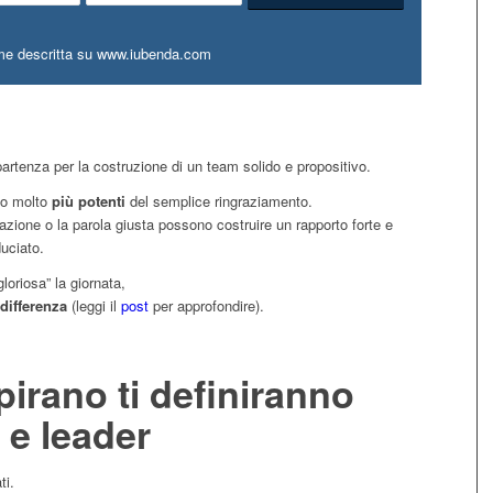
me descritta su www.iubenda.com
 partenza per la costruzione di un team solido e propositivo.
no molto
più potenti
del semplice ringraziamento.
azione o la parola giusta possono costruire un rapporto forte e
uciato.
loriosa” la giornata,
differenza
(leggi il
post
per approfondire).
pirano ti definiranno
e leader
ti.