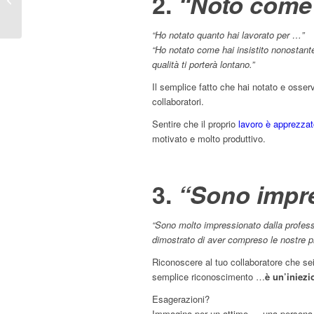
2.
“Noto come
danneggiare la tua
carriera professionale...
“Ho notato quanto hai lavorato per …”
“Ho notato come hai insistito nonostante
qualità ti porterà lontano.”
Il semplice fatto che hai notato e osser
collaboratori.
Sentire che il proprio
lavoro è apprezzat
motivato e molto produttivo.
3.
“Sono impr
“Sono molto impressionato dalla professi
dimostrato di aver compreso le nostre pr
Riconoscere al tuo collaboratore che se
semplice riconoscimento …
è un’iniezi
Esagerazioni?
Immagina per un attimo … una persona ch