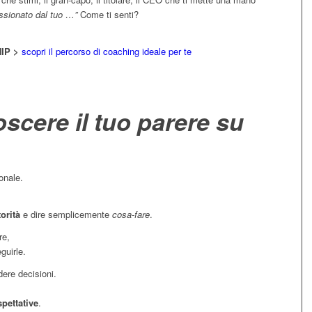
sionato dal tuo …”
Come ti senti?
IP >
scopri il percorso di coaching ideale per te
scere il tuo parere su
onale.
torità
e dire semplicemente
cosa-fare
.
re,
guirle.
ndere decisioni.
spettative
.