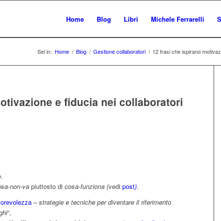
Home
Blog
Libri
Michele Ferrarelli
S
Sei in:
Home
/
Blog
/
Gestione collaboratori
/
12 frasi che ispirano motivaz
otivazione e fiducia nei collaboratori
e.
osa-non-va
piuttosto di
cosa-funziona (
vedi
post
)
.
utorevolezza
–
strategie e tecniche per diventare il riferimento
ghi
“,