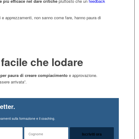
 più efficace nel dare critiche
piuttosto che un
feedback
i e apprezzamenti, non sanno come fare, hanno paura di
 facile che lodare
o
per paura di creare compiacimento
e approvazione.
ssere arrivata”.
etter.
amenti sulla formazione e il coaching.