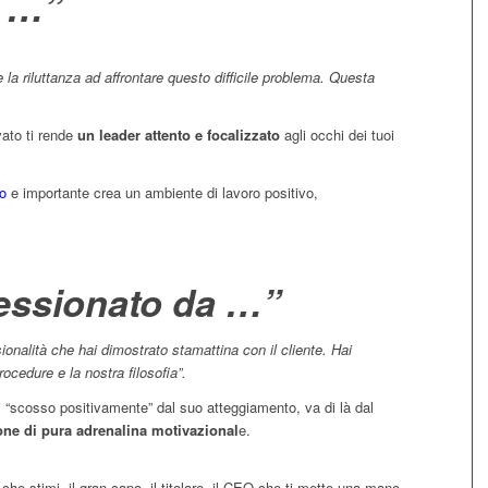
 …”
 la riluttanza ad affrontare questo difficile problema. Questa
vato ti rende
un leader attento e focalizzato
agli occhi dei tuoi
o
e importante crea un ambiente di lavoro positivo,
essionato da …”
onalità che hai dimostrato stamattina con il cliente. Hai
ocedure e la nostra filosofia”.
i “scosso positivamente” dal suo atteggiamento, va di là dal
one di pura adrenalina motivazional
e.
e stimi, il gran-capo, il titolare, il CEO che ti mette una mano