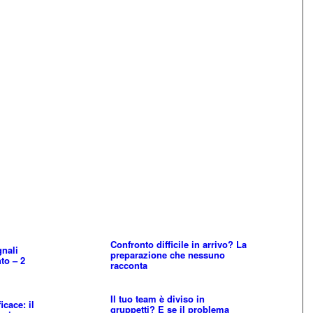
Confronto difficile in arrivo? La
gnali
preparazione che nessuno
to – 2
racconta
Il tuo team è diviso in
cace: il
gruppetti? E se il problema