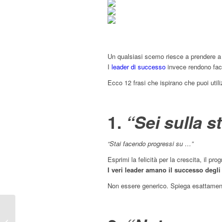
Un qualsiasi scemo riesce a prendere a c
I
leader di successo
invece rendono facil
Ecco 12 frasi che ispirano che puoi utili
1.
“Sei sulla s
“Stai facendo progressi su …”
Esprimi la felicità per la crescita, il pr
I veri leader amano il successo degli a
Non essere generico. Spiega esattame
4 volte in cui
l’impazienza può