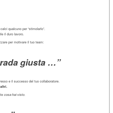
alci qualcuno per “stimolarlo”.
e il duro lavoro.
zzare per motivare il tuo team:
trada giusta …”
ogresso e il successo del tuo collaboratore.
ltri.
nte
cosa-hai-visto.