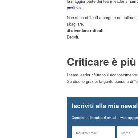
la maggior parte dei team leader si
sente
positivo
.
Non sono abituati a porgere compliment
sbagliare,
di
diventare ridicoli
.
Deboli.
Criticare è più
I team leader rifiutano il riconosciment
Se dicono grazie, la gente penserà di “e
Iscriviti alla mia newsl
Compilando il modulo riceverai news e aggiorn