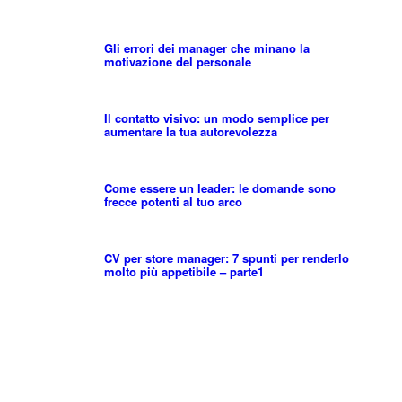
Gli errori dei manager che minano la
motivazione del personale
Il contatto visivo: un modo semplice per
aumentare la tua autorevolezza
Come essere un leader: le domande sono
frecce potenti al tuo arco
CV per store manager: 7 spunti per renderlo
molto più appetibile – parte1