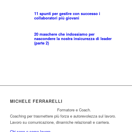
11 spunti per gestire con successo i
collaboratori più giovani
20 maschere che indossiamo per
nascondere la nostra insicurezza di leader
(parte 2)
MICHELE FERRARELLI
Formatore e Coach.
Coaching per trasmettere più forza e autorevolezza sul lavoro.
Lavoro su comunicazione, dinamiche relazionali e carriera.
Chi sono e come lavoro