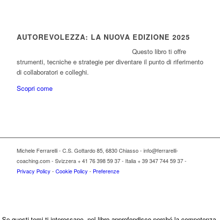
AUTOREVOLEZZA: LA NUOVA EDIZIONE 2025
Questo libro ti offre
strumenti, tecniche e strategie per diventare il punto di riferimento
di collaboratori e colleghi.
Scopri come
Michele Ferrarelli - C.S. Gottardo 85, 6830 Chiasso - info@ferrarelli-
coaching.com - Svizzera + 41 76 398 59 37 - Italia + 39 347 744 59 37 -
Privacy Policy
-
Cookie Policy
-
Preferenze
Se questi temi ti interessano, nel libro approfondisco perché la competenza,