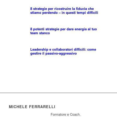
8 strategie per ricostruire la fiducia che
stiamo perdendo – in questi tempi difficili
8 potenti strategie per dare energia al tuo
team stanco
Leadership e collaboratori difficili: come
gestire il passivo-aggressivo
MICHELE FERRARELLI
Formatore e Coach.