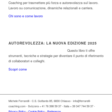
Coaching per trasmettere più forza e autorevolezza sul lavoro.
Lavoro su comunicazione, dinamiche relazionali e carriera.
Chi sono e come lavoro
AUTOREVOLEZZA: LA NUOVA EDIZIONE 2025
Questo libro ti offre
strumenti, tecniche e strategie per diventare il punto di riferimento
di collaboratori e colleghi.
Scopri come
Michele Ferrarelli - C.S. Gottardo 85, 6830 Chiasso - info@ferrarelli-
coaching.com - Svizzera + 41 76 398 59 37 - Italia + 39 347 744 59 37 -
Privacy Policy
-
Cookie Policy
-
Preferenze