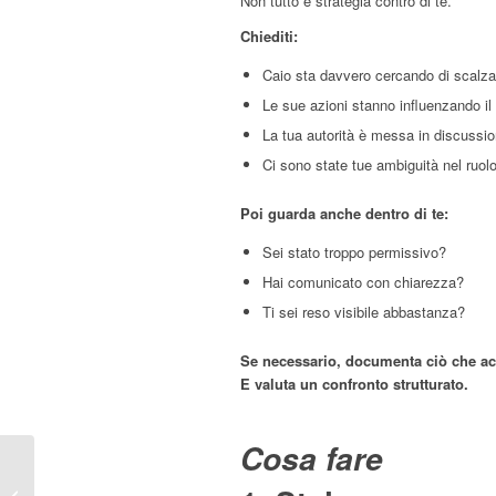
Non tutto è strategia contro di te.
Chiediti:
Caio sta davvero cercando di scalza
Le sue azioni stanno influenzando i
La tua autorità è messa in discussi
Ci sono state tue ambiguità nel ruol
Poi guarda anche dentro di te:
Sei stato troppo permissivo?
Hai comunicato con chiarezza?
Ti sei reso visibile abbastanza?
Se necessario, documenta ciò che ac
E valuta un confronto strutturato.
Cosa fare
Leadership e
collaboratori difficili: