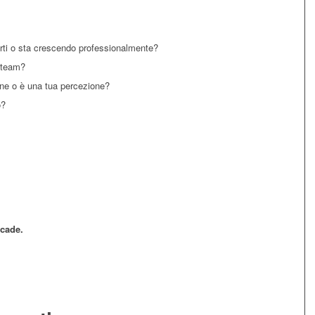
rti o sta crescendo professionalmente?
l team?
one o è una tua percezione?
o?
cade.