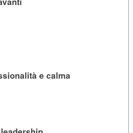
avanti
ssionalità e calma
a leadership