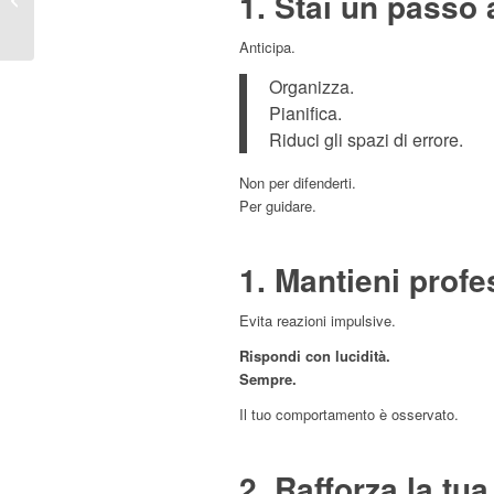
1. Stai un passo 
come gestire il
demotivato
Anticipa.
Organizza.
Pianifica.
Riduci gli spazi di errore.
Non per difenderti.
Per guidare.
1. Mantieni profe
Evita reazioni impulsive.
Rispondi con lucidità.
Sempre.
Il tuo comportamento è osservato.
2. Rafforza la tu