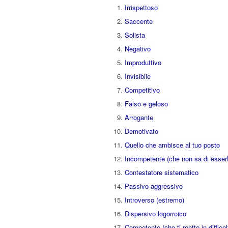
Irrispettoso
Saccente
Solista
Negativo
Improduttivo
Invisibile
Competitivo
Falso e geloso
Arrogante
Demotivato
Quello che ambisce al tuo posto
Incompetente (che non sa di esser
Contestatore sistematico
Passivo-aggressivo
Introverso (estremo)
Dispersivo logorroico
Competente (che ti mette in difficol